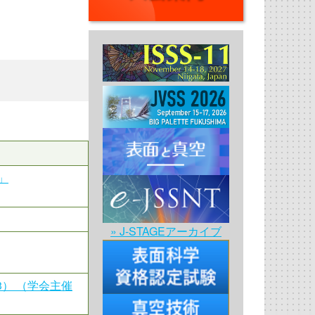
」
» J-STAGEアーカイブ
CAA-13） （学会主催