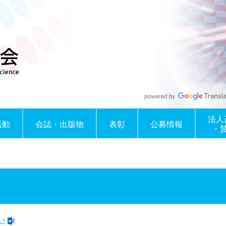
法人
活動
会誌・出版物
表彰
公募情報
・
い