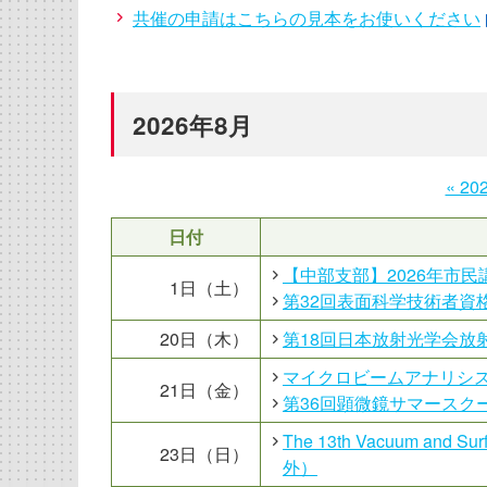
共催の申請はこちらの見本をお使いください
2026年8月
« 2
日付
【中部支部】2026年市
1日（土）
第32回表面科学技術者資
20日（木）
第18回日本放射光学会放
マイクロビームアナリシス
21日（金）
第36回顕微鏡サマースク
The 13th Vacuum and Su
23日（日）
外）