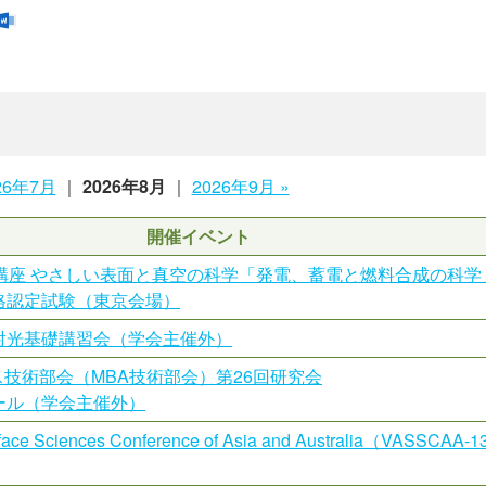
026年7月
｜
2026年8月
｜
2026年9月 »
開催イベント
民講座 やさしい表面と真空の科学「発電、蓄電と燃料合成の科学
格認定試験（東京会場）
射光基礎講習会（学会主催外）
技術部会（MBA技術部会）第26回研究会
ール（学会主催外）
rface Sciences Conference of Asia and Australia（VASS