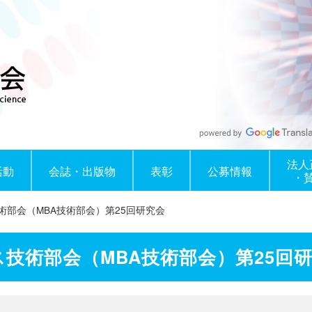
法人
活動
会誌・出版物
表彰
公募情報
・
部会（MBA技術部会）第25回研究会
技術部会（MBA技術部会）第25回