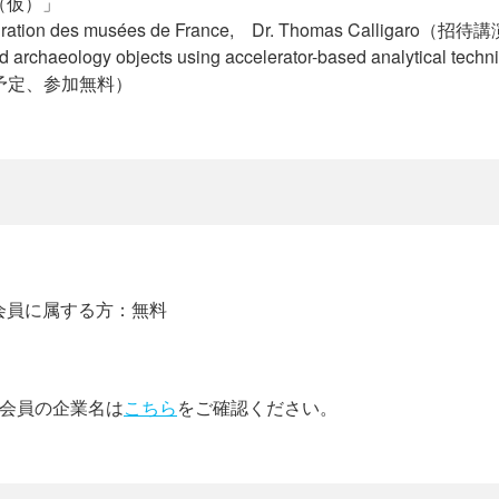
（仮）」
tauration des musées de France, Dr. Thomas Calligaro（招
d archaeology objects using accelerator-based analytical tech
施予定、参加無料）
会員に属する方：無料
助会員の企業名は
こちら
をご確認ください。