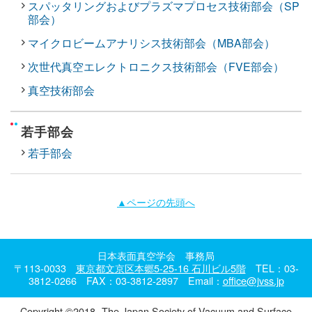
スパッタリングおよびプラズマプロセス技術部会（SP
部会）
マイクロビームアナリシス技術部会（MBA部会）
次世代真空エレクトロニクス技術部会（FVE部会）
真空技術部会
若手部会
若手部会
▲ページの先頭へ
日本表面真空学会 事務局
〒113-0033
東京都文京区本郷5-25-16 石川ビル5階
TEL：03-
3812-0266 FAX：03-3812-2897 Email：
office@jvss.jp
Copyright ©2018- The Japan Society of Vacuum and Surface