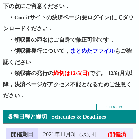
下の点にご留意ください．
・
Confitサイトの決済ページ
(要ログイン)にてダウ
ンロードください．
・領収書の宛名はご自身で修正可能です．
・領収書発行について，
まとめたファイル
もご確
認ください．
・領収書の発行の
締切は12/5(日)
です。 12/6(月)以
降，決済ページがアクセス不能となるためご注意く
ださい．
↑ PAGE TOP
各種日程と締切 Schedules & Deadlines
開催期日
2021年11月3日(水), 4日
(開催済