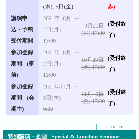
(木), 5日(金)
み)
講演申
2021年 8月
～
(受付終
9月21日
込・予稿
2日(月)
(火) 17:00
了)
受付期間
13:00
参加登録
2021年 8月
～
(受付終
10月29日
期間 (事
2日(月)
(金) 17:00
了)
前)
13:00
参加登録
2021年11月
～
(受付終
11月 5日
期間 (会
3日(木)
(金) 17:00
了)
期中)
0:00
↑ PAGE TOP
特別講演・企画 Special & Lunchon Seminor