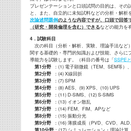
プレゼンテーションと口頭試問の目的は、その
と、また、自立的に未知試料などの分析・解析
次論述問題例
のような内容ですが、口頭で回答
（研究・開発倫理を含む）できる
などの能力を
4．試験科目
次の科目（分析・解析、実験、理論手法など）
関する基礎的・専門的知識および技能、さらに
導能力を試験します。（科目の番号は「
SSP
第1分野
：(1) 電子顕微鏡（TEM、SEM等）、(
第2分野
：(4) X線回折
第3分野
：(7) SPM
第4分野
：(8) AES、(9) XPS、(10) UPS
第5分野
：(11) D-SIMS、(12) S-SIMS
第6分野
：(13) イオン散乱
第7分野
：(14) FEM、FIM、APなど
第8分野
：(15) 振動分光
第9分野
：(16) 薄膜成長（PVD、CVD、
第10分野
：(17) シミュレーション・理論計算