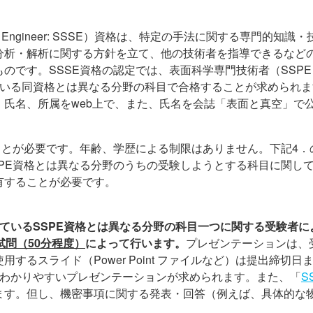
nior Engineer: SSSE）資格は、特定の手法に関する専門的知
分析・解析に関する方針を立て、他の技術者を指導できるなど
のです。SSSE資格の認定では、表面科学専門技術者（SSP
ている同資格とは異なる分野の科目で合格することが求められま
氏名、所属をweb上で、また、氏名を会誌「表面と真空」で
ことが必要です。年齢、学歴による制限はありません。下記4．
PE資格とは異なる分野のうちの受験しようとする科目に関して
有することが必要です。
ているSSPE資格とは異なる分野の科目一つに関する受験者に
試問（50分程度）
によって行います。
プレゼンテーションは、
るスライド（Power Point ファイルなど）は提出締切日
るわかりやすいプレゼンテーションが求められます。また、「
S
ます。但し、機密事項に関する発表・回答（例えば、具体的な