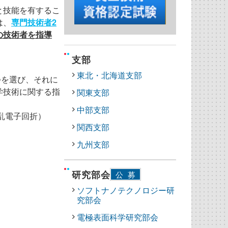
と技能を有するこ
は、
専門技術者2
の技術者を指導
支部
東北・北海道支部
つを選び、それに
学技術に関する指
関東支部
中部支部
方散乱電子回折）
関西支部
九州支部
研究部会
公募
ソフトナノテクノロジー研
究部会
電極表面科学研究部会