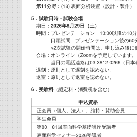
第11分野
：(18) 表面分析装置（設計・製作）
5．試験日時・試験会場
期日：
2026年8月29日（土）
時間：プレゼンテーション 13:30以降の10
口頭試問 プレゼンテーション後の50
※2次試験の開始時間は、申し込み後に個
会場：オンライン（Zoomを予定しています。
当日の電話連絡は03-3812-0266（日
遅刻：原則として遅刻を認めない。
退室：原則として退室を認めない。
6．受験料
（認定料・消費税を含む）
申込資格
正会員（個人、法人）、維持・賛助会員
学生会員
第80、81回表面科学基礎講座受講者
表面科学セミナー2026受講者