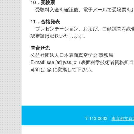
10．受験票
受験料入金を確認後、電子メールで受験票を
11．合格発表
プレゼンテーション、および、口頭試問を総合
認定証は郵送いたします。
問合せ先
公益社団法人日本表面真空学会 事務局
E-mail: sse [at] jvss.jp（表面科学技術者資格担
※[at] は @ に変換して下さい。
〒113-0033
東京都文京区