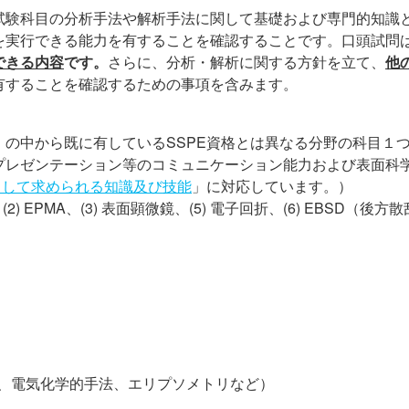
試験科目の分析手法や解析手法に関して基礎および専門的知識
を実行できる能力を有することを確認することです。口頭試問
できる内容
です。
さらに、分析・解析に関する方針を立て、
他
有することを確認するための事項を含みます。
の中から既に有しているSSPE資格とは異なる分野の科目１
プレゼンテーション等のコミュニケーション能力および表面科
Eとして求められる知識及び技能
」に対応しています。）
2) EPMA、(3) 表面顕微鏡、(5) 電子回折、(6) EBSD（後
ALD、電気化学的手法、エリプソメトリなど）