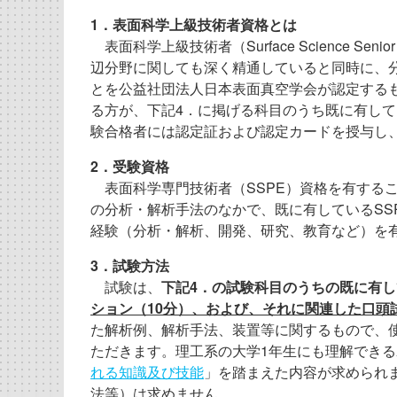
1．表面科学上級技術者資格とは
表面科学上級技術者（Surface Science Se
辺分野に関しても深く精通していると同時に、
とを公益社団法人日本表面真空学会が認定するも
る方が、下記4．に掲げる科目のうち既に有し
験合格者には認定証および認定カードを授与し、
2．受験資格
表面科学専門技術者（SSPE）資格を有する
の分析・解析手法のなかで、既に有しているSS
経験（分析・解析、開発、研究、教育など）を
3．試験方法
試験は、
下記4．の試験科目のうちの既に有し
ション（10分）、および、それに関連した口頭
た解析例、解析手法、装置等に関するもので、使用す
ただきます。理工系の大学1年生にも理解でき
れる知識及び技能
」を踏まえた内容が求められ
法等）は求めません。