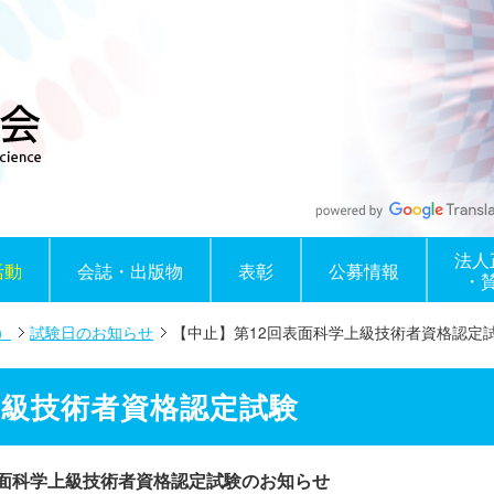
法人
活動
会誌・出版物
表彰
公募情報
・
）
試験日のお知らせ
【中止】第12回表面科学上級技術者資格認定
上級技術者資格認定試験
表面科学上級技術者資格認定試験のお知らせ