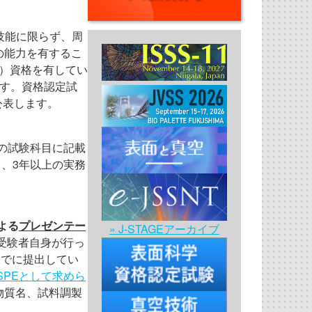
識・技能に限らず、周
の能力を有するこ
E）資格を有してい
す。資格認定試
公表します。
の試験科目に記載
、3年以上の実務
よる
プレゼンテー
» J-STAGEアーカイブ
受験者自身が行っ
までに提出してい
SPEとして求めら
物質名、試料調製