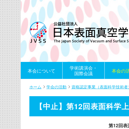
学術講演会・
本会について
本会の
国際会議
ホーム
学会の活動
資格認定事業（表面科学技術者
【中止】第12回表面科学
第12回