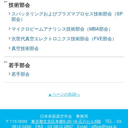
技術部会
スパッタリングおよびプラズマプロセス技術部会（SP
部会）
マイクロビームアナリシス技術部会（MBA部会）
次世代真空エレクトロニクス技術部会（FVE部会）
真空技術部会
若手部会
若手部会
▲ページの先頭へ
日本表面真空学会 事務局
〒113-0033
東京都文京区本郷5-25-16 石川ビル5階
TEL：03-
3812-0266 FAX：03-3812-2897 Email：
office@jvss.jp