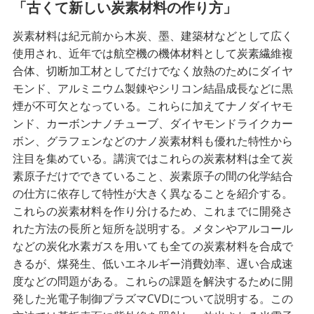
「古くて新しい炭素材料の作り方」
炭素材料は紀元前から木炭、墨、建築材などとして広く
使用され、近年では航空機の機体材料として炭素繊維複
合体、切断加工材としてだけでなく放熱のためにダイヤ
モンド、アルミニウム製錬やシリコン結晶成長などに黒
煙が不可欠となっている。これらに加えてナノダイヤモ
ンド、カーボンナノチューブ、ダイヤモンドライクカー
ボン、グラフェンなどのナノ炭素材料も優れた特性から
注目を集めている。講演ではこれらの炭素材料は全て炭
素原子だけでできていること、炭素原子の間の化学結合
の仕方に依存して特性が大きく異なることを紹介する。
これらの炭素材料を作り分けるため、これまでに開発さ
れた方法の長所と短所を説明する。メタンやアルコール
などの炭化水素ガスを用いても全ての炭素材料を合成で
きるが、煤発生、低いエネルギー消費効率、遅い合成速
度などの問題がある。これらの課題を解決するために開
発した光電子制御プラズマCVDについて説明する。この