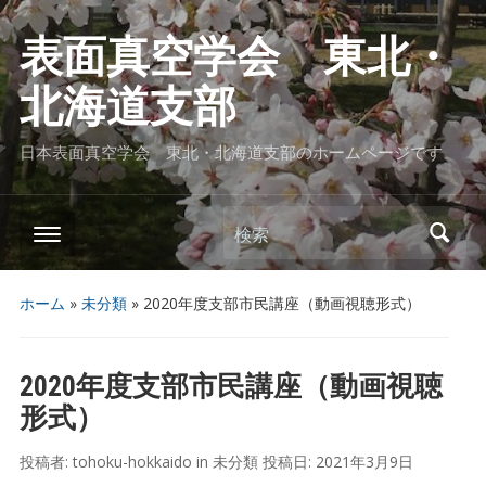
表面真空学会 東北・
北海道支部
日本表面真空学会 東北・北海道支部のホームページです
検索
ホーム
»
未分類
»
2020年度支部市民講座（動画視聴形式）
2020年度支部市民講座（動画視聴
形式）
投稿者:
tohoku-hokkaido
in
未分類
投稿日:
2021年3月9日