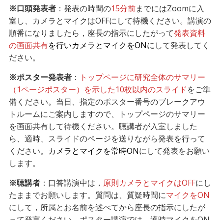
※口頭発表者
：発表の時間の
15分前
までにはZoomに入
室し、カメラとマイクはOFFにして待機ください。講演の
順番になりましたら，座長の指示にしたがって
発表資料
の画面共有
を行いカメラとマイクをONに
して発表してく
ださい。
※ポスター発表者
：
トップページに研究全体のサマリー
（1ページポスター）を示した10枚以内のスライド
をご準
備ください。当日、指定のポスター番号のブレークアウ
トルームにご案内しますので、トップページのサマリー
を画面共有して待機ください。聴講者が入室しました
ら、適時、スライドのページを送りながら発表を行って
ください。
カメラとマイクを常時ON
にして発表をお願い
します。
※聴講者
：口答講演中は，
原則カメラとマイクはOFF
にし
たままでお願いします。質問は、質疑時間に
マイクをON
にして，所属とお名前を述べてから座長の指示にしたが
って発言ください。ポスター講演では、適時マイクをON