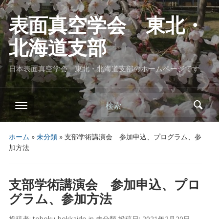
表面真空学会 東北・
北海道支部
日本表面真空学会 東北・北海道支部のホームページです
検索
ホーム
»
未分類
»
支部学術講演会 参加申込、プログラム、参
加方法
支部学術講演会 参加申込、プロ
グラム、参加方法
投稿者:
tohoku-hokkaido
in
未分類
投稿日:
2021年2月20日