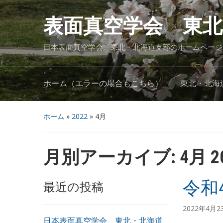
表面真空学会 東北
日本表面真空学会 東北・北海道支部のホームページ
ホーム（エラーの場合もこちら）
東北・北海
ホーム
»
2022
»
4月
月別アーカイブ:
4月 2
令和
最近の投稿
2022年4月2
日本表面真空学会 東北・北海道