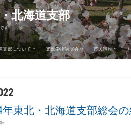
・北海道支部
です
道支部について
支部学術講演会
市民講座
022
4年東北・北海道支部総会
3日