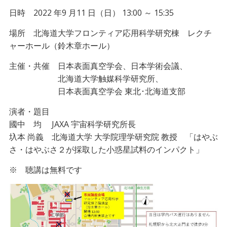
日時 2022 年9 月11 日（日） 13:00 ～ 15:35
場所 北海道大学フロンティア応用科学研究棟 レクチ
ャーホール（鈴木章ホール）
主催・共催 日本表面真空学会、日本学術会議、
北海道大学触媒科学研究所、
日本表面真空学会 東北･北海道支部
演者・題目
國中 均 JAXA 宇宙科学研究所長
圦本 尚義 北海道大学 大学院理学研究院 教授 「はやぶ
さ・はやぶさ２が採取した小惑星試料のインパクト」
※ 聴講は無料です