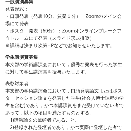
一般講演募集
発表形式：
・口頭発表（発表10分、質疑５分）：Zoomのメイン会
場にて発表
・ポスタ―発表（60分）：Zoomオンラインブレークア
ウトルームにて発表（スライド形式推奨）
※詳細は決まり次第HPなどでお知らせいたします。
学生講演賞募集
本支部の学術講演会において，優秀な発表を行った学生
に対して学生講演賞を授与いたします。
表彰対象者：
本支部の学術講演会において，口頭発表論文またはポス
ターセッション論文を発表した学生(社会人博士課程の学
生を含む)であり，かつ本講演賞をまだ受けていない者で
あって，以下の項目を満たすものとする。
1)講演論文の筆頭者であること。
2)登録された登壇者であり，かつ実際に登壇した者で