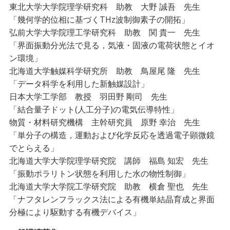
東北大学大学院理学研究科 助教 大野 誠吾 先生
「幾何学的位相に基づくTHz波制御素子の開拓」
弘前大学大学院理工学研究科 助教 関 貴一 先生
「界面振動分光法で見る，気液・固液の電荷状態とイオ
ン環境」
北海道大学触媒科学研究所 助教 鳥屋尾 隆 先生
「データ科学を利用した新触媒設計」
日本大学工学部 教授 羽田野 剛司 先生
「結合量子ドット(人工分子)の電気伝導特性」
物質・材料研究機構 主幹研究員 原野 幸治 先生
「単分子の構造，運動および化学反応を透過電子顕微鏡
でとらえる」
北海道大学大学院理学研究院 講師 福島 知宏 先生
「振動ポラリトン状態を利用した水の物性制御」
北海道大学大学院工学研究院 助教 横倉 聖也 先生
「ナフタレンフラックス法による有機単結晶育成と界面
分極により駆動する有機デバイス」