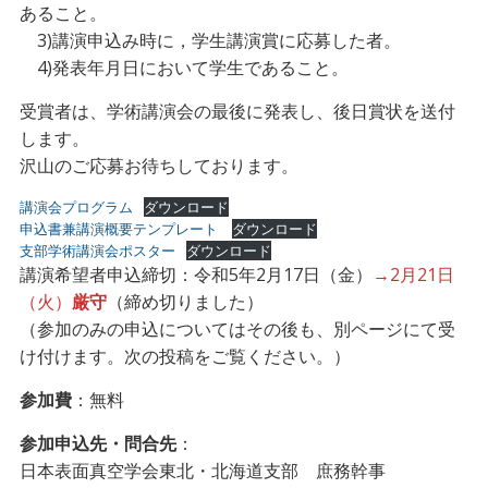
あること。
3)講演申込み時に，学生講演賞に応募した者。
4)発表年月日において学生であること。
受賞者は、学術講演会の最後に発表し、後日賞状を送付
します。
沢山のご応募お待ちしております。
講演会プログラム
ダウンロード
申込書兼講演概要テンプレート
ダウンロード
支部学術講演会ポスター
ダウンロード
講演希望者申込締切：令和5年2月17日（金）
→2月21日
（火）
厳守
（締め切りました）
（参加のみの申込についてはその後も、別ページにて受
け付けます。次の投稿をご覧ください。）
参加費
：無料
参加申込先・問合先
：
日本表面真空学会東北・北海道支部 庶務幹事