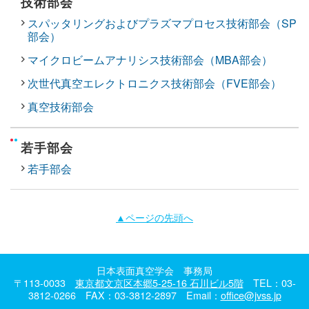
技術部会
スパッタリングおよびプラズマプロセス技術部会（SP
部会）
マイクロビームアナリシス技術部会（MBA部会）
次世代真空エレクトロニクス技術部会（FVE部会）
真空技術部会
若手部会
若手部会
▲ページの先頭へ
日本表面真空学会 事務局
〒113-0033
東京都文京区本郷5-25-16 石川ビル5階
TEL：03-
3812-0266 FAX：03-3812-2897 Email：
office@jvss.jp