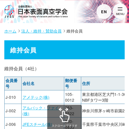
EN
MENU
ホーム
法人・維持・賛助会員
維持会員
維持会員
維持会員（4社）
会員番
郵便番
会社名
住所
号
号
105-
東京都港区芝大門1-1-30
J-010
アメテック(株)
0012
NBFタワー3階
アルバック・ファイ
253-
J-002
神奈川県茅ヶ崎市萩園250
(株)
8522
260-
J-006
JFEスチール(株)
千葉県千葉市中央区川崎町
スクロールできます
0835