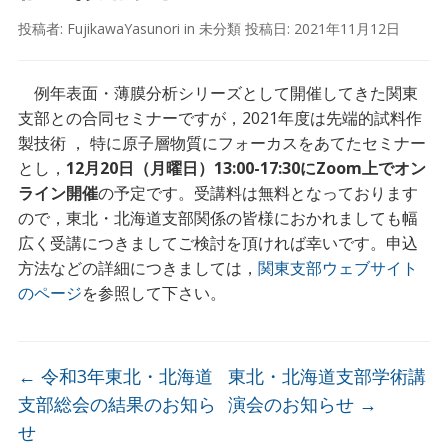
投稿者:
FujikawaYasunori
in
未分類
投稿日:
2021年11月12日
例年表面・薄膜分析シリーズとして開催してきた関東
支部との合同セミナーですが，2021年度は先端的試料作
製技術 ， 特に原子層物質にフォーカスをあてたセミナー
とし，
12月20日（月曜日）13:00-17:30にZoom上でオン
ライン開催
の予定です。受講料は無料となっております
ので，東北・北海道支部関係の皆様におかれましても幅
広く受講につきましてご検討を頂ければ幸いです。申込
方法などの詳細につきましては，
関東支部ウェブサイト
のページ
を参照して下さい。
←
令和3年東北・北海道
東北・北海道支部学術講
支部総会の結果のお知ら
演会のお知らせ
→
せ