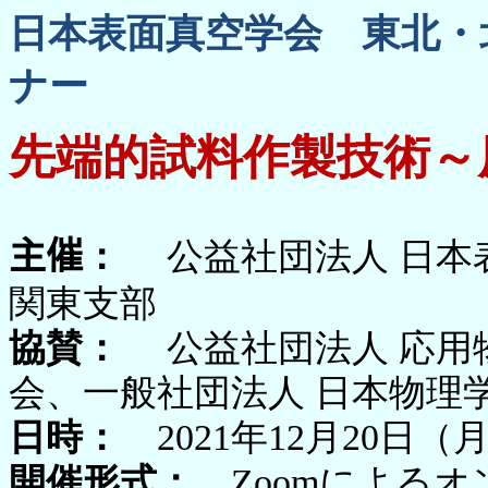
日本表面真空学会 東北・
ナー
先端的試料作製技術～
公益社団法人 日
主催
：
関東支部
協賛：
公益社団法人 応用
会、一般社団法人 日本物理
日時：
2021年12月20日（月曜
開催形式：
Zoomによる