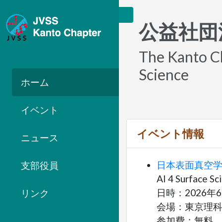
公益社団
The Kanto Ch
Science
ホーム
イベント
イベント情報
ニュース
日本表面真空学
支部役員
AI 4 Surface Sc
日時：2026年6月2
リンク
会場：東京理
参加費：無料