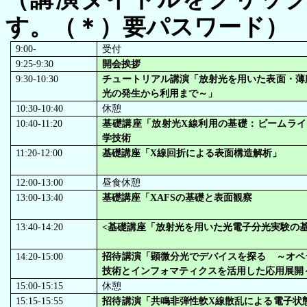
す。（＊）要パスワード）
9:00-
受付
9:25-9:30
開会挨拶
9:30-10:30
チュートリアル講演「放射光を用いた表面・薄
光の発生から利用まで～」
10:30-10:40
休憩
10:40-11:20
基礎講座「放射光X線利用の基礎：ビームライ
学技術
11:20-12:00
基礎講座「X線回折による表面構造解析」
12:00-13:00
昼食休憩
13:00-13:40
基礎講座「XAFSの基礎と表面観察
13:40-14:20
<基礎講座「放射光を用いた光電子分光実験の
14:20-15:00
招待講演「顕微分光でデバイスを探る ～オペ
技術とインフォマティクスを活用した応用展開
15:00-15:15
休憩
15:15-15:55
招待講演「共鳴非弾性軟X線散乱による電子状態