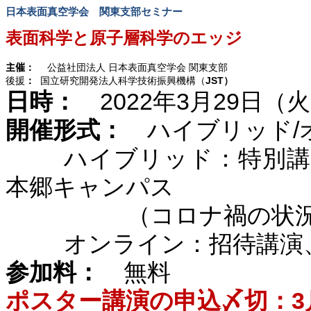
日本表面真空学会 関東支部セミナー
表面科学と原子層科学のエッジ
主催
：
公益社団法人
日本表面真空学会
関東支部
後援
：
国立研究開発法人科学技術振興機構（
JST
）
日時：
2022
年
3
月
29
日（火
開催形式：
ハイブリッド
/
ハイブリッド：特別講
本郷キャンパス
（コロナ禍の状
オンライン：招待講演
参加料：
無料
ポスター講演の申込〆切：
3