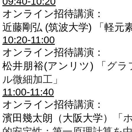
09:40-10:20
オンライン招待講演：
近藤剛弘
(
筑波大学
)
「軽元
10:20-11:00
オンライン招待講演：
松井朋裕
(
アンリツ
)
「
グラ
ル微細加工」
11:00-11:40
オンライン招待講演：
濱田幾太朗（大阪大学）「
的安定性：第一原理計算を