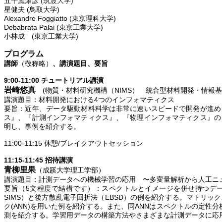
五十嵐
康彦
(
筑波大学
)
星健夫
(
鳥取大学
)
Alexandre
Foggiatto
(
東京理科大学
)
Debabrata
Palai
(
東京工業大学
)
小林成
(
東京工業大学
)
プログラム
講師
（敬称略）
、講演題目、要旨
9:00-11:00
チュートリアル講演
岩崎悠真
(
物質・材料研究機構（
NIMS
） 統合型材料開発・情報基
講演題目：材料開発における
4
つのインフォマティクス
要旨：近年、データ駆動材料科学は非常に速いスピードで開発が進め
ス』、『計測インフォマティクス』、『物理インフォマティクス』の
明し、事例を紹介する。
11:00-11:15
休憩
/
ブレイクアウトセッション
11:15-11:45
招待講演
青柳里果
（成蹊大学理工学部）
講演題目：計測データへの機械学習の応用 〜多変量解析から人工ニ
要旨（
5
文程度で結構です）：スペクトルとイメージを併せ持つデ
SIMS
）と後方散乱電子回折法（
EBSD
）の例を紹介する。マトリック
ク
(ANN)
を用いた例を紹介する。また、同
ANN
はスペクトルの定性分
測を紹介する。学習用データの構築方法やさまざまな計測データに応