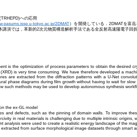
(TRHEPD)
への応用
ww.pasums.issp.u-tokyo.ac.jp/2DMAT
）を開発している．
2DMAT
を富岳
本講演では，革新的
2
次元物質構造解析手法である全反射高速陽電子回
)
ent is the optimization of process parameters to obtain the desired c
on (XRD) is very time consuming. We have therefore developed a machine
atures are extracted from the diffraction patterns with a U-Net convolu
tural phase diagrams during film growth without having to wait for slow 
w such methods may be used to develop autonomous synthesis workf
 on the ex-GL model
aces and defects, such as the pinning of domain walls. To improve the
ivity in real materials is challenging due to multiple intrinsic origin
t analysis were used to create a realistic energy landscape of the mag
s extracted from surface morphological image datasets through smart a