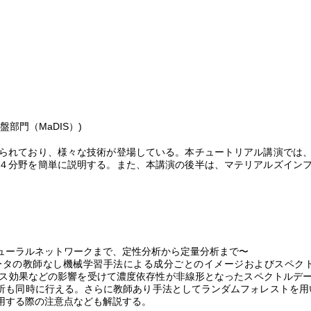
盤部門（
MaDIS
）
)
られており、様々な技術が登場している。本チュートリアル講演では
４分野を簡単に説明する。また、本講演の後半は、マテリアルズイン
ューラルネットワークまで、定性分析から定量分析まで〜
ータの教師なし機械学習手法による成分ごとのイメージおよびスペク
ス効果などの影響を受けて濃度依存性が非線形となったスペクトルデ
析も同時に行える。さらに教師あり手法としてランダムフォレストを用
用する際の注意点なども解説する。