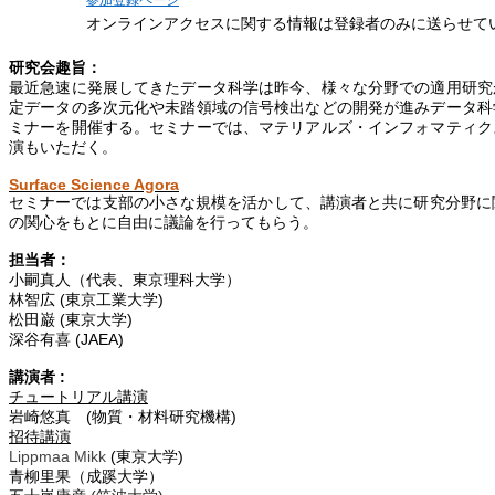
参加登録ページ
オンラインアクセスに関する情報は登録者のみに送らせて
研究会趣旨：
最近急速に発展してきたデータ科学は昨今、様々な分野での適用研究
定データの多次元化や未踏領域の信号検出などの開発が進みデータ科
ミナーを開催する。セミナーでは、マテリアルズ・インフォマティク
演もいただく。
Surface Science Agora
セミナーでは支部の小さな規模を活かして、講演者と共に研究分野に
の関心をもとに自由に議論を行ってもらう。
担当者：
小嗣真人（代表、東京理科大学）
林智広
(
東京工業大学
)
松田巌
(
東京大学
)
深谷有喜
(JAEA)
講演者
:
チュートリアル講演
岩崎悠真
(
物質・材料研究機構
)
招待講演
Lippmaa
Mikk
(
東京大学
)
青柳里果（成蹊大学）