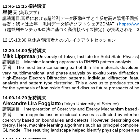
11:45-12:15
招待講演
星健夫
(
鳥取大学
)
講演題目
:
富岳における超並列データ駆動科学と全反射高速陽電子回折
要旨：我々は近年，汎用データ解析ソフトウェア
2DMAT
（
https://w
（超並列モンテカルロ法に基づく高信頼ベイズ推定）が実現される．
12:15-13:30
昼休み
/
講演者とのブレイクアウトセッション
13:30-14:00
招待講演
Mikk
Lippmaa
(University of Tokyo, Institute for Solid State Physics
講演題目：
Machine learning approach to RHEED pattern analysis
要旨：
The most time-consuming part of thin film materials developm
very multidimensional and phase analysis by ex-situ x-ray diffracti
High-Energy Electron Diffraction patterns. Individual diffraction fe
analysis and pattern type clustering. This allows us to produce struc
for the synthesis of iron oxide films and discuss
future prospects
of ho
14:00-14:20
招待講演
Alexandre Lira
Foggiatto
(Tokyo University of Science)
講演題目：
Interpretation of Coercivity and Energy Mechanism based
要旨：
The magnetic loss in electrical devices is affected by interf
coercivity based on boundaries and defects. However, describing coerc
theory. Here, machine learning algorithms such as principal componen
GL model. The resulting landscape helped identify physical propertie