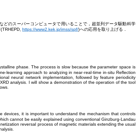
などのスーパーコンピュータで用いることで，超並列データ駆動科学
折
(TRHEPD,
https://www2.kek.jp/imss/spf/
)
への
応用を取り上げる．
rystalline phase. The process is slow because the parameter space is
-learning approach to analyzing in near-real-time in-situ Reflection
tional neural network implementation, followed by feature periodicity
XRD analysis. I will show a demonstration of the operation of the tool
lows.
se devices, it is important to understand the mechanism that controls
s, which cannot be easily explained using conventional Ginzburg-Landau
netization reversal process of magnetic materials extending the usual
nalysis.