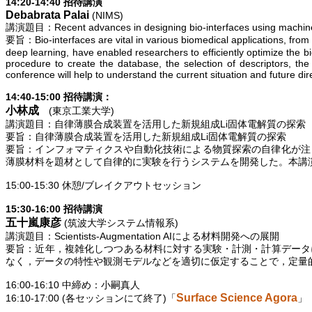
14:20-14:40
招待講演
Debabrata
Palai
(NIMS)
講演題目：
Recent advances in designing bio-interfaces using machin
要旨：
Bio-interfaces are vital in various biomedical applications, fr
deep learning, have enabled researchers to efficiently optimize the bi
procedure to create the database, the selection of descriptors, th
conference will help to understand the current situation and future direc
14:40-15:00
招待講演：
小林成
(
東京工業大学
)
講演題目：自律薄膜合成装置を活用した新規組成
Li
固体電解質の探索
要旨：自律薄膜合成装置を活用した新規組成
Li
固体電解質の探索
要旨：インフォマティクスや自動化技術による物質探索の自律化が注
薄膜材料を題材として自律的に実験を行うシステムを開発した。本講
15:00-15:30
休憩
/
ブレイクアウトセッション
15:30-16:00
招待講演
五十嵐康彦
(
筑波大学システム情報系
)
講演題目：
Scientists-Augmentation AI
による材料開発への展開
要旨：近年，複雑化しつつある材料に対する実験・計測・計算データ
なく，データの特性や観測モデルなどを適切に仮定することで，定量
16:00-16:10
中締め：小嗣真人
Surface Science Agora
16:10-17:00 (
各セッションにて終了
)
「
」