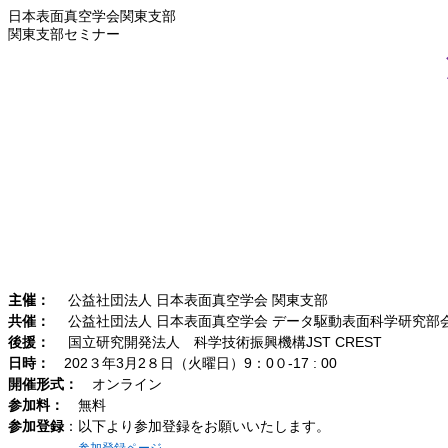
日本表面真空学会関東支部
関東支部セミナー
主催
：
公益社団法人 日本表面真空学会 関東支部
共催：
公益社団法人 日本表面真空学会
データ駆動表面科学研究部
後援：
国立研究開発法人 科学技術振興機構
JST CREST
日時：
202
３年
3
月
2
８日（火曜日）
9
：
0
０
-17 : 00
開催形式：
オンライン
参加料：
無料
参加登録
：以下より参加登録をお願いいたします。