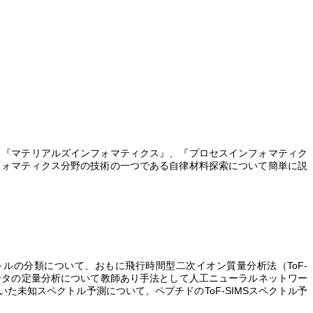
、『マテリアルズインフォマティクス』、『プロセスインフォマティク
フォマティクス分野の技術の一つである自律材料探索について簡単に説
トルの分類について、おもに飛行時間型二次イオン質量分析法（
ToF
-
ータの定量分析について教師あり手法として人工ニューラルネットワー
いた未知スペクトル予測について、ペプチドの
ToF
-SIMS
スペクトル予