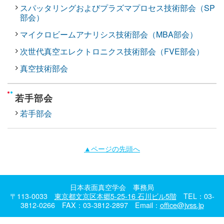
スパッタリングおよびプラズマプロセス技術部会（SP
部会）
マイクロビームアナリシス技術部会（MBA部会）
次世代真空エレクトロニクス技術部会（FVE部会）
真空技術部会
若手部会
若手部会
▲ページの先頭へ
日本表面真空学会 事務局
〒113-0033
東京都文京区本郷5-25-16 石川ビル5階
TEL：03-
3812-0266 FAX：03-3812-2897 Email：
office@jvss.jp