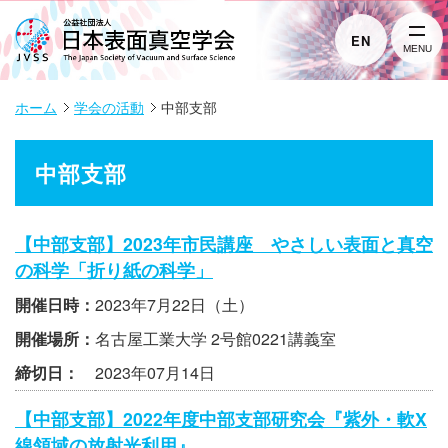
EN
MENU
ホーム
学会の活動
中部支部
中部支部
【中部支部】2023年市民講座 やさしい表面と真空
の科学「折り紙の科学」
開催日時：
2023年7月22日（土）
開催場所：
名古屋工業大学 2号館0221講義室
締切日：
2023年07月14日
【中部支部】2022年度中部支部研究会『紫外・軟X
線領域の放射光利用』