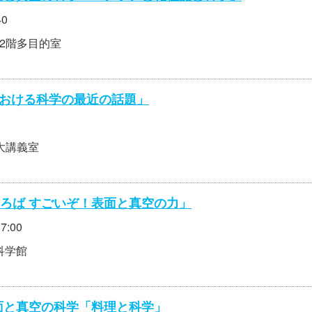
40
 2階多目的室
における科学の最近の話題」
2大講義室
ひろば すごいぞ！表面と真空の力」
7:00
科学館
表面と真空の科学「料理と科学」