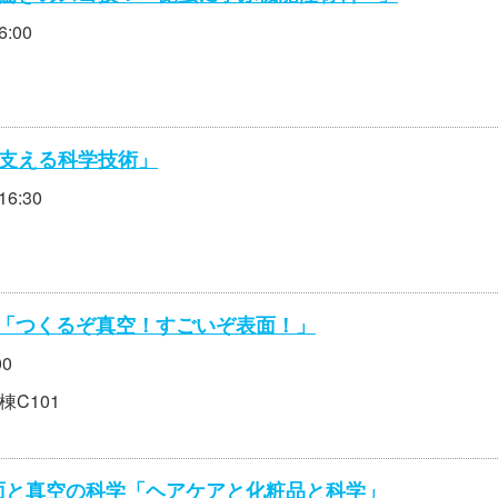
:00
を支える科学技術」
6:30
「つくるぞ真空！すごいぞ表面！」
00
C101
表面と真空の科学「ヘアケアと化粧品と科学」