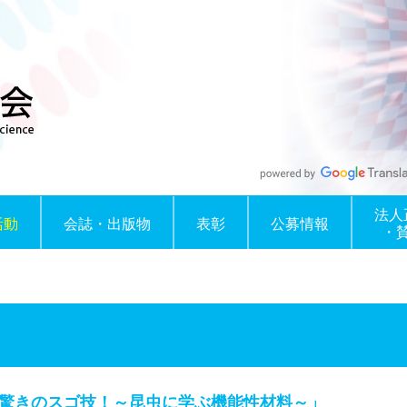
法人
活動
会誌・出版物
表彰
公募情報
・
つ驚きのスゴ技！～昆虫に学ぶ機能性材料～」