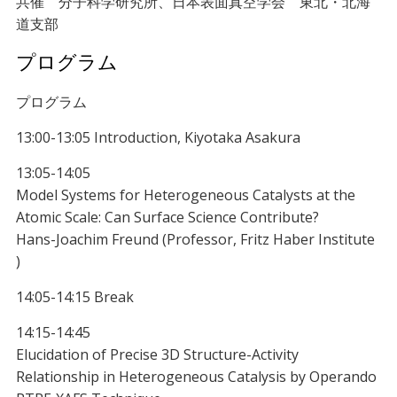
共催 分子科学研究所、日本表面真空学会 東北・北海
道支部
プログラム
プログラム
13:00-13:05 Introduction, Kiyotaka Asakura
13:05-14:05
Model Systems for Heterogeneous Catalysts at the
Atomic Scale: Can Surface Science Contribute?
Hans-Joachim Freund (Professor, Fritz Haber Institute
)
14:05-14:15 Break
14:15-14:45
Elucidation of Precise 3D Structure-Activity
Relationship in Heterogeneous Catalysis by Operando