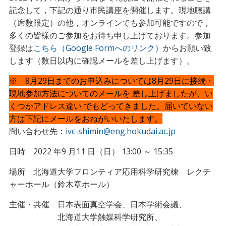
記念して，下記の通り市民講座を開催します。現地聴講
（席数限定）の他，オンラインでも参加可能ですので，
多くの皆様のご参加をお待ち申し上げております。参加
登録は
こちら（Google Formへのリンク）
からお願い致
します（数日以内に確認メールを差し上げます）。
※ 8月29日までのお申込みについては8月29日に接続・
現地参加方法についてのメールを 差し上げましたが、い
くつかアドレス違い でもどってきました。届いていない
方は下記にメールをおねがいいたします。
問い合わせ先：
ivc-shimin@eng.hokudai.ac.jp
日時 2022 年9 月11 日（日） 13:00 ～ 15:35
場所 北海道大学フロンティア応用科学研究棟 レクチ
ャーホール（鈴木章ホール）
主催・共催 日本表面真空学会、日本学術会議、
北海道大学触媒科学研究所、