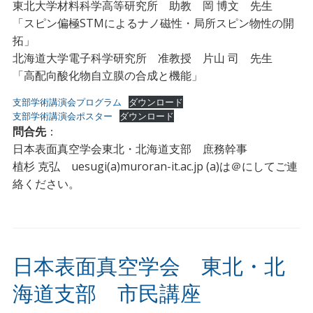
東北大学材料科学高等研究所 助教 岡 博文 先生
「スピン偏極STMによるナノ磁性・局所スピン物性の開
拓」
北海道大学電子科学研究所 准教授 片山 司 先生
「高配向酸化物自立膜の合成と機能」
支部学術講演会プログラム
ダウンロード
支部学術講演会ポスター
ダウンロード
問合先
：
日本表面真空学会東北・北海道支部 庶務幹事
植杉 克弘 uesugi(a)muroran-it.ac.jp (a)は＠にしてご連
絡ください。
日本表面真空学会 東北・北
海道支部 市民講座