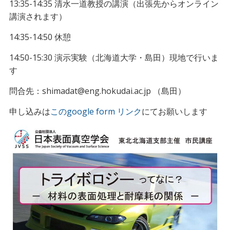
13:35-14:35 清水一道教授の講演（出張先からオンライン
講演されます）
14:35-14:50 休憩
14:50-15:30 演示実験（北海道大学・島田）現地で行いま
す
問合先：shimadat@eng.hokudai.ac.jp （島田）
申し込みは
このgoogle form リンク
にてお願いします