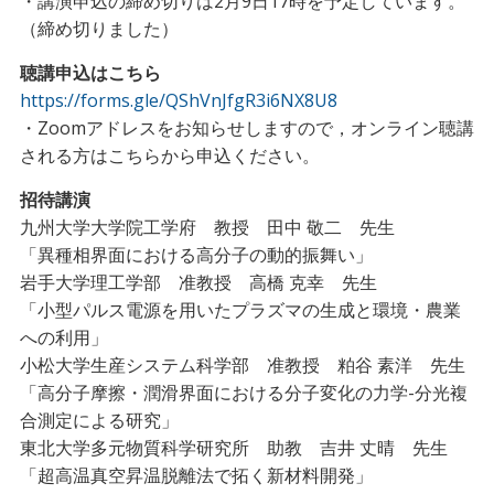
・講演申込の締め切りは2月9日17時を予定しています。
（締め切りました）
聴講申込はこちら
https://forms.gle/QShVnJfgR3i6NX8U8
・Zoomアドレスをお知らせしますので，オンライン聴講
される方はこちらから申込ください。
招待講演
九州大学大学院工学府 教授 田中 敬二 先生
「異種相界面における高分子の動的振舞い」
岩手大学理工学部 准教授 高橋 克幸 先生
「小型パルス電源を用いたプラズマの生成と環境・農業
への利用」
小松大学生産システム科学部 准教授 粕谷 素洋 先生
「高分子摩擦・潤滑界面における分子変化の力学-分光複
合測定による研究」
東北大学多元物質科学研究所 助教 吉井 丈晴 先生
「超高温真空昇温脱離法で拓く新材料開発」