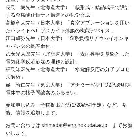
長島一樹先生（北海道大学）「核形成・結晶成長で設計
する金属酸化物ナノ構造体の化学合成 」
高橋竜太先生（日本大学）「真空アブレーションを用い
たハライドペロブスカイト薄膜の機能デバイス 」
江口卓弥先生（日本大学）「Si系負極リチウムイオンキ
ャパシタの長寿命化」
武安光太郎先生（北海道大学）「表面科学を基盤とした
電気化学反応触媒の理解と設計」
福島知宏先生（北海道大学）「水電解反応の分子プロセ
ス解析」
簾 智仁先生（東京大学）「アナターゼ型TiO2系透明導
電体中の格子間酸素のふるまい」
参加申し込み・予稿提出方法(2/28締切予定）など、今
後、情報を追加します。
お問い合わせは shimadat@eng.hokudai.ac.jp までお願
いします。