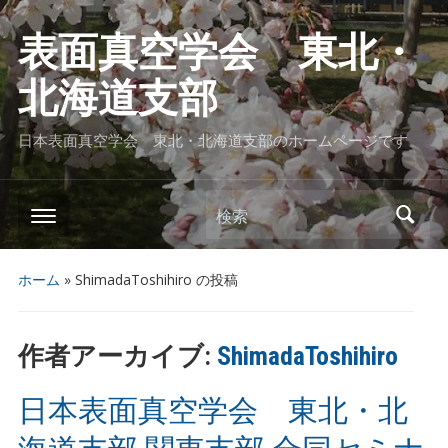
表面真空学会 東北・
北海道支部
日本表面真空学会 東北・北海道支部のホームページです
検索
ホーム
»
ShimadaToshihiro の投稿
作者アーカイブ:
ShimadaToshihiro
日本表面真空学会 東北・北