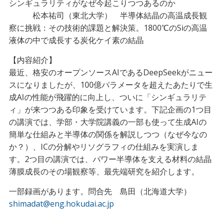
シンギュラリティがなぜ今起こりつつあるのか
松本祐司（東北大学） 半導体結晶の高温成長観
察に挑戦：その技術的課題と解決策。1800℃のSiの高温
液体の中で成長する炭化ケイ素の結晶
【内容紹介】
最近、格安のオープンソースAIであるDeepSeekがニュー
スになりましたが、100億パラメータを超えたあたりで生
成AIの性能が飛躍的に向上し、ついに「シンギュラリテ
ィ」が来つつある印象を受けています。下記企画の1つ目
の講演では、学部・大学院講義の一部も使って生成AIの
簡単な仕組みと半導体の関係を解説しつつ（なぜ今なの
か？）、ICの分解やリソグラフィの仕組みを実演しま
す。2つ目の講演では、パワー半導体を支える材料の結晶
薄膜成長のその場観察等、最先端研究を紹介します。
一部録画があります。問合先 島田（北海道大学）
shimadat@eng.hokudai.ac.jp