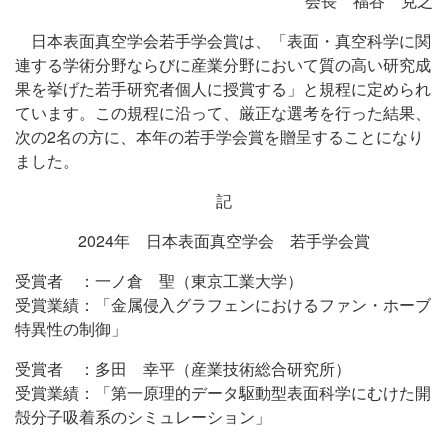
会長 福谷 克之
日本表面真空学会若手学会賞は、「表面・真空科学に関
連する学術分野ならびに産業分野において質の高い研究成
果を挙げた若手研究者個人に授賞する」と規程に定められ
ています。この規程に沿って、厳正な選考を行った結果、
次の2名の方に、本年の若手学会賞を贈呈することになり
ました。
記
2024年 日本表面真空学会 若手学会賞
受賞者 ：一ノ倉 聖（東京工業大学）
受賞業績：「金属侵入グラフェンにおけるファン・ホーブ
特異性の制御」
受賞者 ：多田 幸平（産業技術総合研究所）
受賞業績：「第一原理的データ駆動型表面科学にむけた開
殻分子吸着系のシミュレーション」