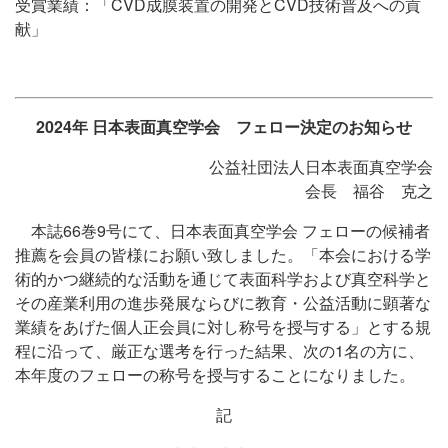
受賞業績：「CVD成膜装置の開発とCVD技術普及への貢
献」
2024年 日本表面真空学会 フェロー決定のお知らせ
公益社団法人日本表面真空学会
会長 福谷 克之
本誌66巻9号にて、日本表面真空学会 フェローの候補者
推薦を会員の皆様にお願い致しました。「本会における学
術的かつ継続的な活動を通じて表面科学および真空科学と
その産業利用の進歩発展ならびに教育・公益活動に顕著な
業績をあげた個人正会員に対し称号を授与する」とする規
程に沿って、厳正な選考を行った結果、次の1名の方に、
本年度のフェローの称号を授与することになりました。
記