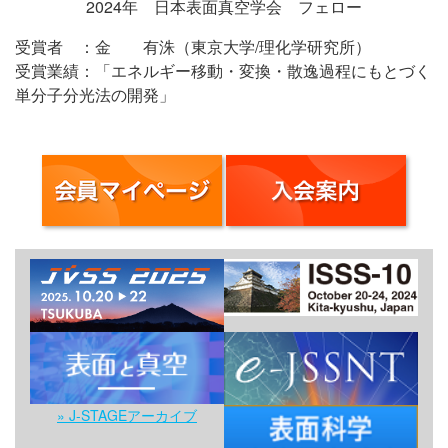
2024年 日本表面真空学会 フェロー
受賞者 ：金 有洙（東京大学/理化学研究所）
受賞業績：「エネルギー移動・変換・散逸過程にもとづく
単分子分光法の開発」
» J-STAGEアーカイブ