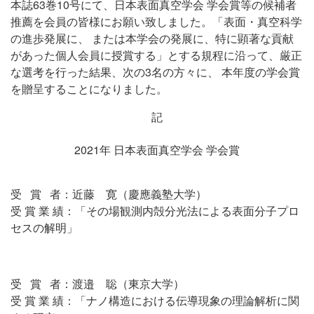
本誌63巻10号にて、日本表面真空学会 学会賞等の候補者
推薦を会員の皆様にお願い致しました。「表面・真空科学
の進歩発展に、 または本学会の発展に、特に顕著な貢献
があった個人会員に授賞する」とする規程に沿って、厳正
な選考を行った結果、次の3名の方々に、 本年度の学会賞
を贈呈することになりました。
記
2021年 日本表面真空学会 学会賞
受 賞 者：近藤 寛（慶應義塾大学）
受 賞 業 績：「その場観測内殻分光法による表面分子プロ
セスの解明」
受 賞 者：渡邉 聡（東京大学）
受 賞 業 績：「ナノ構造における伝導現象の理論解析に関