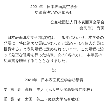
2021年 日本表面真空学会
功績賞決定のお知らせ
公益社団法人日本表面真空学会
会長 重川 秀実
日本表面真空学会功績賞は、「永年にわたり、本学会の
発展に、特に顕著な貢献があったと認められる個人会員に
授賞する」と表彰規程に定められています。この規程に沿
って厳正な選考を行った結果、次の2名の方に、本年度の
功績賞を贈呈することとなりました。
記
2021年 日本表面真空学会功績賞
受 賞 者：高橋 主人（元大島商船高等専門学校）
受 賞 者：太田 英二（慶應大学名誉教授）