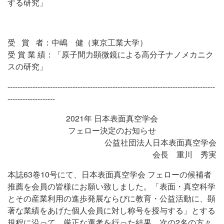
する研究」
受 賞 者：中嶋 健（東京工業大学）
受 賞 業 績：「原子間力顕微鏡による高分子ナノメカニク
スの研究」
-----------------------------------------------------------------------------------
-------------------
2021年 日本表面真空学会
フェロー決定のお知らせ
公益社団法人日本表面真空学会
会長 重川 秀実
本誌63巻10号にて、日本表面真空学会 フェローの候補者
推薦を会員の皆様にお願い致しました。「表面・真空科学
とその産業利用の進歩発展ならびに教育・公益活動に、顕
著な業績をあげた個人会員に対し称号を授与する」とする
規程に沿って、厳正な選考を行った結果、次の2名の方々