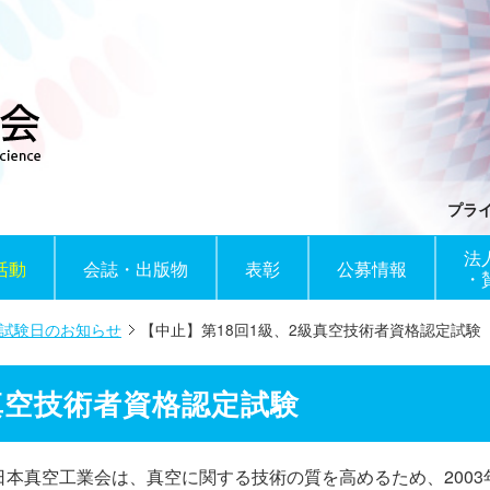
プラ
法
活動
会誌・出版物
表彰
公募情報
・
試験日のお知らせ
【中止】第18回1級、2級真空技術者資格認定試験
真空技術者資格認定試験
本真空工業会は、真空に関する技術の質を高めるため、2003