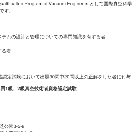
tion Program of Vacuum Engineers として国際真空
業です。
テムの設計と管理についての専門知識を有する者
する者
格認定試験において出題30問中20問以上の正解をした者に付与
8回1級、2級真空技術者資格認定試験
芝公園3-5-8