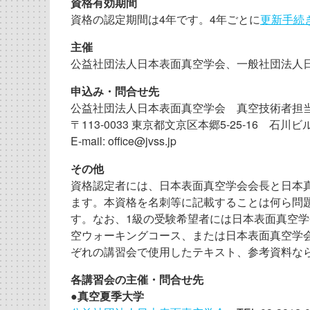
資格有効期間
資格の認定期間は4年です。4年ごとに
更新手続
主催
公益社団法人日本表面真空学会、一般社団法人
申込み・問合せ先
公益社団法人日本表面真空学会 真空技術者担
〒113-0033 東京都文京区本郷5-25-16 石川ビ
E-mail: office@jvss.jp
その他
資格認定者には、日本表面真空学会会長と日本
ます。本資格を名刺等に記載することは何ら問
す。なお、1級の受験希望者には日本表面真空
空ウォーキングコース、または日本表面真空学
ぞれの講習会で使用したテキスト、参考資料な
各講習会の主催・問合せ先
●
真空夏季大学