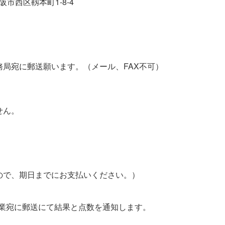
大阪市西区靱本町1-8-4
局宛に郵送願います。（メール、FAX不可）
せん。
ので、期日までにお支払いください。）
企業宛に郵送にて結果と点数を通知します。