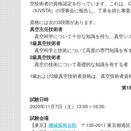
空技術者の資格認定を行っています。これは、Qualifica
（IUVSTA）の理事会に報告し、了承を得た事
資格には次の3段階があります。
真空主任技術者
真空科学について十分な知識を持ち、真空シス
1
級真空技術者
真空科学と技術について高度の専門知識を有
2
級真空技術者
真空の技術について基礎的な知識を有する者
1級および2級真空技術者資格は、真空技術者資
第1
試験日時
2020年11月7日（土）13:00～16:30
試験会場
【東京】
機械振興会館
〒105-0011 東京都港区