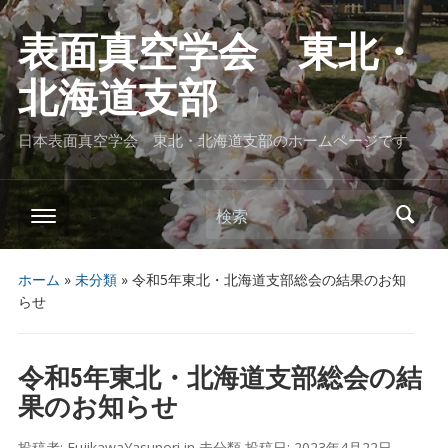
表面真空学会 東北・
北海道支部
日本表面真空学会 東北・北海道支部のホームページです
検索
ホーム
»
未分類
»
令和5年東北・北海道支部総会の結果のお知
らせ
令和5年東北・北海道支部総会の結
果のお知らせ
投稿者:
FujikawaYasunori
in
未分類
投稿日:
2023年4月22日