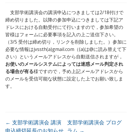
支部学術講演会の講演申込につきましては2/18付けで
締め切りました。以降の参加申込につきましては下記ア
ドレスにおける自動受付にて行いますので，参加希望の
皆様はフォームに必要事項を記入の上ご送信下さい。
（3/5 受付は締め切り，リンクを削除しました。）参加に
必要な情報はjvssth(a)gmail.com（(a)は@に読み替えて下
さい）というメールアドレスから自動送信されますが，
お使いのメールシステムによっては迷惑メール判定され
る場合が有る
様ですので，予め上記メールアドレスから
のメールを受信可能な状態に設定した上でお願い致しま
す。
←
支部学術講演会 講演
支部学術講演会 プログ
申込締切延長のお知らせ
ラム
→