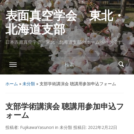
表面真空学会 東北・
北海道支部
日本表面真空学会 東北・北海道支部のホームページです
検索
ホーム
»
未分類
»
支部学術講演会 聴講用参加申込フォーム
支部学術講演会 聴講用参加申込フ
ォーム
投稿者:
FujikawaYasunori
in
未分類
投稿日:
2022年2月22日