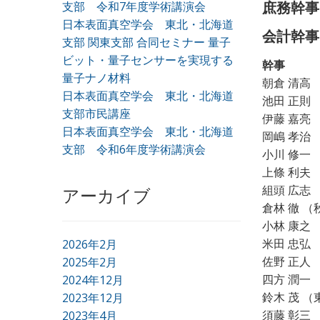
支部 令和7年度学術講演会
庶務幹事
日本表面真空学会 東北・北海道
会計幹事
支部 関東支部 合同セミナー 量子
ビット・量子センサーを実現する
幹事
量子ナノ材料
朝倉 清高
日本表面真空学会 東北・北海道
池田 正則
支部市民講座
伊藤 嘉亮
日本表面真空学会 東北・北海道
岡嶋 孝治
支部 令和6年度学術講演会
小川 修一
上條 利夫
組頭 広志
アーカイブ
倉林 徹 
小林 康之
米田 忠弘
2026年2月
佐野 正人
2025年2月
四方 潤一
2024年12月
鈴木 茂 
2023年12月
須藤 彰三
2023年4月