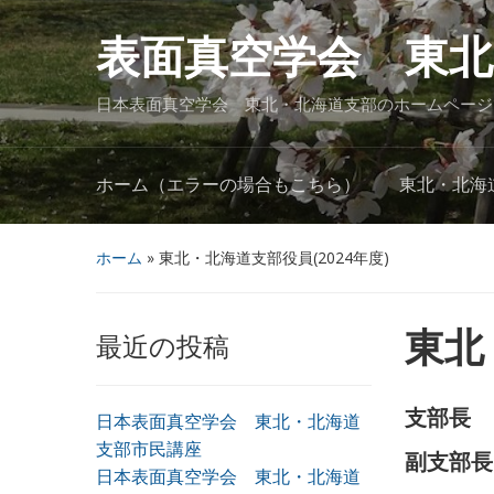
表面真空学会 東北
日本表面真空学会 東北・北海道支部のホームページ
ホーム（エラーの場合もこちら）
東北・北海
ホーム
»
東北・北海道支部役員(2024年度)
東北
最近の投稿
支部長 
日本表面真空学会 東北・北海道
支部市民講座
副支部長
日本表面真空学会 東北・北海道