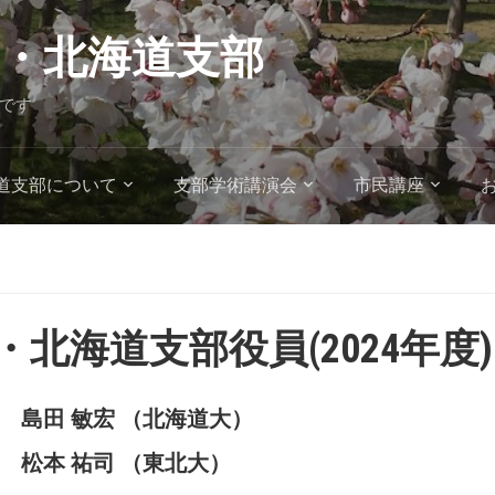
・北海道支部
です
道支部について
支部学術講演会
市民講座
・北海道支部役員(2024年度)
島田 敏宏 （北海道大）
 松本 祐司 （東北大）