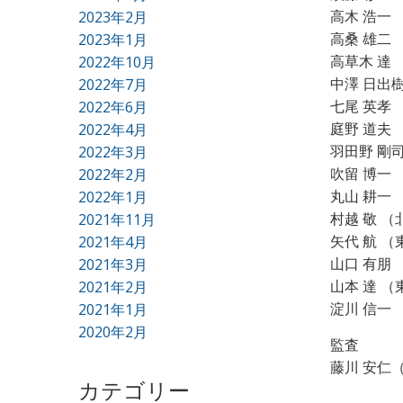
高木 浩一
2023年2月
高桑 雄二
2023年1月
高草木 達
2022年10月
中澤 日出
2022年7月
七尾 英孝
2022年6月
庭野 道夫
2022年4月
羽田野 剛
2022年3月
吹留 博一
2022年2月
丸山 耕一
2022年1月
村越 敬 
2021年11月
矢代 航 
2021年4月
山口 有朋
2021年3月
山本 達 
2021年2月
淀川 信一
2021年1月
2020年2月
監査
藤川 安仁
カテゴリー