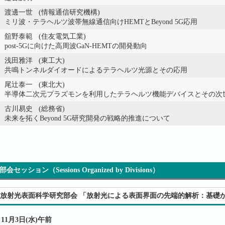
渡邊一世 (情報通信研究機構)
ミリ波・テラヘルツ波帯無線通信向けHEMTとBeyond 5G応用
舘野泰範 (住友電気工業)
post-5Gに向けた高周波GaN-HEMTの開発動向
浅田雅洋 (東工大)
共鳴トンネルダイオードによるテラヘルツ光源とその応用
尾辻泰一 (東北大)
半導体二次元プラズモンを利用したテラヘルツ機能デバイスとその次世代B
古川易史 (総務省)
未来を拓くBeyond 5G研究開発の戦略的推進について
部会セッション（Sessions Organized by Divisions）
放射光表面科学研究部会 「放射光による表面界面の先端的解析：基礎
11月3日(水)午前