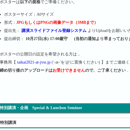
ポスターは
以下の規格
でご準備ください。
ポスターサイズ：A0サイズ
形式：
JPGもしくはPNGの画像データ（3MBまで）
提出先：
講演スライドファイル登録システム
よりUploadをお願い
提出締切：
10月27日(水) 17:00厳守 (当初の通知より早まってお
ポスターの公開日の設定を希望される方は，
事務局【
taikai2021-at-jvss.jp
('-at-'を'@'に置換ください) 】までご連
締め切り後のアップロードは
お受けできません
ので、ご了承ください
．
特別講演・企画 Special & Lunchon Seminor
特別講演