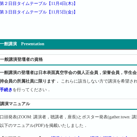
第２日目タイムテーブル【11月4日(木)】
第３日目タイムテーブル【11月5日(金)】
一般講演 Presentation
一般講演登壇者の資格
一般講演の登壇者は日本表面真空学会の個人正会員，栄誉会員，学生会
持会員の所属社員に限ります．
これらに該当しない方で講演を希望さ
手続き
を行ってください．
講演マニュアル
口頭発表(ZOOM: 講演者，聴講者，座長)とポスター発表(gather.town
以下のマニュアル(PDF)を掲載いたしました．