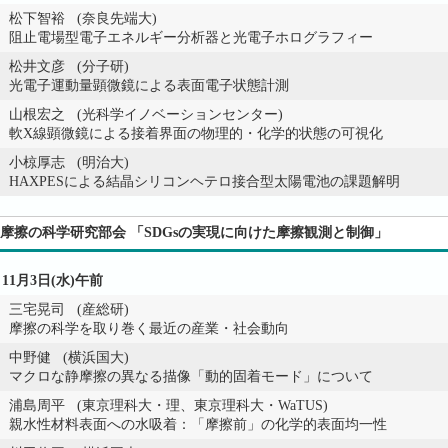
松下智裕 (奈良先端大)
阻止電場型電子エネルギー分析器と光電子ホログラフィー
松井文彦 (分子研)
光電子運動量顕微鏡による表面電子状態計測
山根宏之 (光科学イノベーションセンター)
軟X線顕微鏡による接着界面の物理的・化学的状態の可視化
小椋厚志 (明治大)
HAXPESによる結晶シリコンヘテロ接合型太陽電池の課題解明
摩擦の科学研究部会 「SDGsの実現に向けた摩擦観測と制御」
11月3日(水)午前
三宅晃司 (産総研)
摩擦の科学を取り巻く最近の産業・社会動向
中野健 (横浜国大)
マクロな静摩擦の異なる描像「動的固着モード」について
浦島周平 (東京理科大・理、東京理科大・WaTUS)
親水性材料表面への水吸着：「摩擦前」の化学的表面均一性