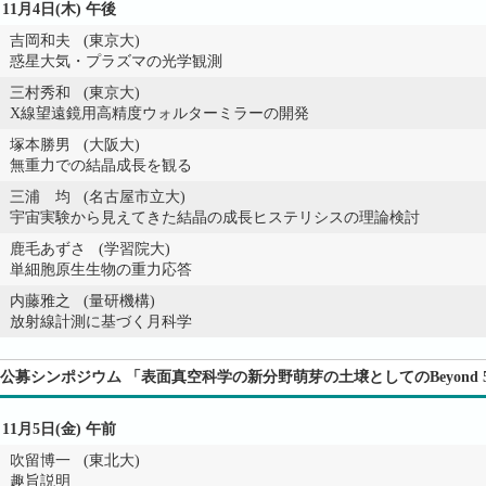
11月4日(木) 午後
吉岡和夫 (東京大)
惑星大気・プラズマの光学観測
三村秀和 (東京大)
X線望遠鏡用高精度ウォルターミラーの開発
塚本勝男 (大阪大)
無重力での結晶成長を観る
三浦 均 (名古屋市立大)
宇宙実験から見えてきた結晶の成長ヒステリシスの理論検討
鹿毛あずさ (学習院大)
単細胞原生生物の重力応答
内藤雅之 (量研機構)
放射線計測に基づく月科学
公募シンポジウム 「表面真空科学の新分野萌芽の土壌としてのBeyond 
11月5日(金) 午前
吹留博一 (東北大)
趣旨説明