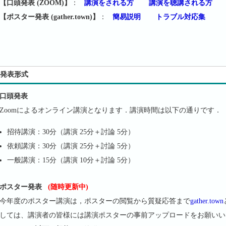
【口頭発表 (ZOOM)】
：
講演をされる方
講演を聴講される方
【ポスター発表 (gather.town)】
：
簡易説明
トラブル対応集
発表形式
口頭発表
Zoomによるオンライン講演となります．講演時間は以下の通りです．
招待講演：30分（講演 25分＋討論 5分）
依頼講演：30分（講演 25分＋討論 5分）
一般講演：15分（講演 10分＋討論 5分）
ポスター発表
(随時更新中)
今年度のポスター講演は，ポスターの閲覧から質疑応答まで
gather.town
しては、講演者の皆様には講演ポスターの事前アップロードをお願いい