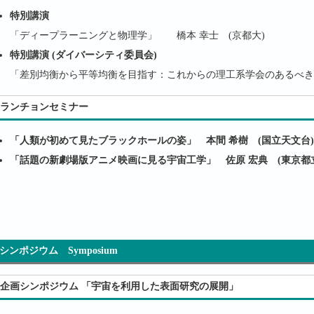
特別講演
「ディープラーニングと物理学」 橋本 幸士 (京都大)
特別講演 (ダイバーシティ委員会)
「差別均衡から平等均衡を目指す：これからの理工系学会のあるべき
ランチョンセミナー
「人類が初めて見たブラックホールの姿」 本間 希樹 (国立天文台)
「話題の新劇場版アニメ映画に見る宇宙工学」 佐原 宏典 (東京都
シンポジウム Symposium
企画シンポジウム 「宇宙を利用した表面研究の展開」