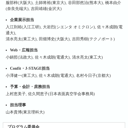
服部梓(大阪大), 土師将裕(東京大), 谷田部然治(熊本大), 橋本由介
(奈良先端大), 吉田靖雄(金沢大)
企業展示担当
入江則裕(入江工研), 大岩烈(シエンタ オミクロン), 佐々木成朗(電
通大),
清水亮太(東工大), 田畑博史(大阪大), 吉田秀樹(テクノポート)
Web・広報担当
小鍋哲(法政大), 佐々木成朗(電通大), 清水亮太(東工大)
Confit・J-STAGE担当
小澤健一(東工大), 佐々木成朗(電通大), 名村今日子(京都大)
予算・会計・庶務担当
上村恵美子, 佐久間恵子(日本表面真空学会事務局)
担当理事
山本貴博(東京理科大)
プログラム委員会