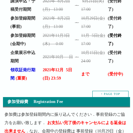
講演申込・予
2021年 8月2日
9月21日(火)
(受付終
～
稿受付期間
(月) 13:00
17:00
了)
参加登録期間
2021年 8月2日
10月29日(金)
(受付終
～
(事前)
(月) 13:00
17:00
了)
参加登録期間
2021年11月3日
11月 5日(金)
(受付終
～
(会期中)
(木) 0:00
17:00
了)
企業展示申込
10月15日(金)
(受付終
2021年10月 -- 日
～
期間
24:00
了)
領収証発行期
2021年12月 5日
まで
(受付中)
間
(重要)
(日) 23:59
↑ PAGE TOP
参加登録費 Registration Fee
参加費は参加登録期間内に振り込んでください．事前登録のご協
力をお願い致します．
お支払い完了後のキャンセルによる返金は
出来ません
．なお、会期中の登録費は 事前登録（10月29日（金）