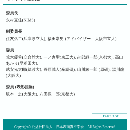
委員長
永村直佳(NIMS)
副委員長
住友弘二(兵庫県立大), 福田常男 (アドバイザー、大阪市立大)
委員
荒木優希(立命館大), 一ノ倉聖(東工大), 占部継一郎(京都大), 高山
あかり(早稲田大),
武安光太郎(筑波大), 蓑原誠人(産総研), 山川紘一郎 (原研), 湯川龍
(大阪大)
委員 (表彰担当)
坂本一之(大阪大), 八田振一郎(京都大)
↑ PAGE TOP
Copyright©
公益社団法人 日本表面真空学会
All Rights Reserved.