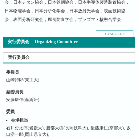
会，日本チタン協会，日本鉄鋼協会，日本半導体製造装置協会，
日本物理学会，日本分析化学会，日本放射光学会，表面技術協
会，表面分析研究会，腐食防食学会，プラズマ・核融合学会
↑ PAGE TOP
実行委員会 Organizing Committee
実行委員会
委員長
山崎詩郎(東工大)
副委員長
安藤康伸(産総研)
委員
会場担当
石川史太郎(愛媛大), 勝部大樹(長岡技科大), 後藤康仁(京都大), 坂
口浩一郎(岡山県立大),