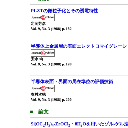
PLZTの微粒子化とその誘電特性
定岡芳彦
Vol. 9, No. 3 (1988) p. 182
半導体上金属層の表面エレクトロマイグレーシ
安永 均
Vol. 9, No. 3 (1988) p. 190
半導体表面・界面の局在準位の評価技術
奥村次徳
Vol. 9, No. 3 (1988) p. 200
■ 論文
Si(OC
H
)
-ZrOCl
・8H
Oを用いたゾル-ゲル法
2
5
4
2
2