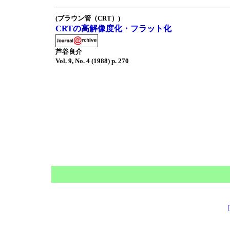
(ブラウン管（CRT）)
CRTの高解像度化・フラット化
芦谷良介
Vol. 9, No. 4 (1988) p. 270