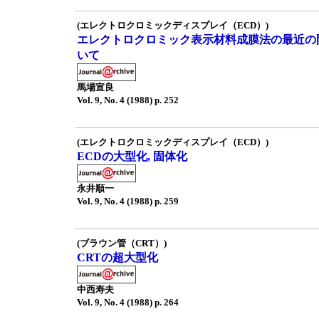
(エレクトロクロミックディスプレイ（ECD）)
エレクトロクロミック表示材料成膜法の最近の
いて
馬場宣良
Vol. 9, No. 4 (1988) p. 252
(エレクトロクロミックディスプレイ（ECD）)
ECDの大型化, 固体化
永井順一
Vol. 9, No. 4 (1988) p. 259
(ブラウン管（CRT）)
CRTの超大型化
中西寿夫
Vol. 9, No. 4 (1988) p. 264