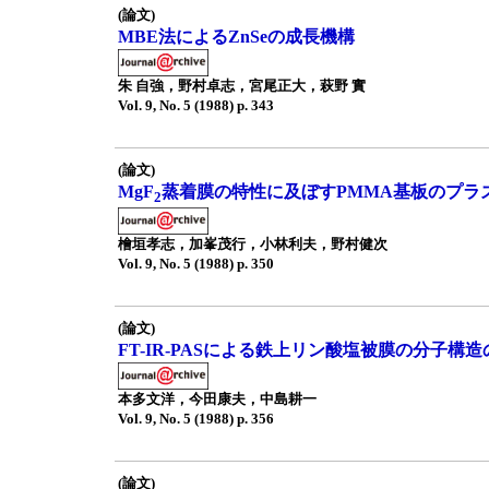
(論文)
MBE法によるZnSeの成長機構
朱 自強，野村卓志，宮尾正大，萩野 實
Vol. 9, No. 5 (1988) p. 343
(論文)
MgF
蒸着膜の特性に及ぼすPMMA基板のプラ
2
檜垣孝志，加峯茂行，小林利夫，野村健次
Vol. 9, No. 5 (1988) p. 350
(論文)
FT-IR-PASによる鉄上リン酸塩被膜の分子構
本多文洋，今田康夫，中島耕一
Vol. 9, No. 5 (1988) p. 356
(論文)