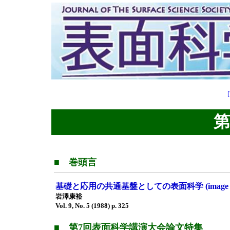
第9
■ 巻頭言
基礎と応用の共通基盤としての表面科学 (image P
岩澤康裕
Vol. 9, No. 5 (1988) p. 325
■ 第7回表面科学講演大会論文特集