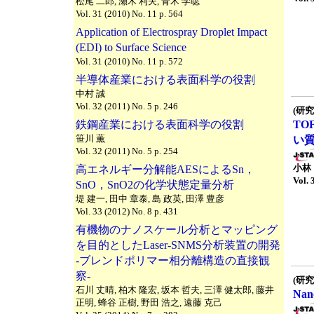
松尾 二郎, 瀬木 利夫, 青木 学聡
Vol. 31 (2010) No. 11 p. 564
Application of Electrospray Droplet Impact
(EDI) to Surface Science
Vol. 31 (2010) No. 11 p. 572
半導体産業における表面科学の役割
中村 誠
Vol. 32 (2011) No. 5 p. 246
(研究
鉄鋼産業における表面科学の役割
TO
笹川 薫
い
Vol. 32 (2011) No. 5 p. 254
小林
高エネルギー分解能AESによるSn，
Vol. 
SnO，SnO2の化学状態定量分析
堤 建一, 田中 章泰, 島 政英, 田澤 豊彦
Vol. 33 (2012) No. 8 p. 431
有機物のナノスケール分析とマッピング
を目的としたLaser-SNMS分析装置の開発
-ブレンドポリマー相分離構造の直接観
察-
(研究
石川 丈晴, 柏木 隆宏, 坂本 哲夫, 三澤 健太郎, 藤井
Na
正明, 蜂谷 正樹, 野田 浩之, 遠藤 克己