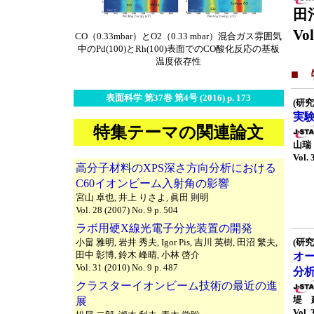
田
Vol
CO（0.33mbar）とO2（0.33 mbar）混合ガス雰囲気
中のPd(100)とRh(100)表面でのCO酸化反応の基板
温度依存性
■
表面科学 第37巻 第4号 (2016) p. 173
(研究
実
特集テーマの関連論文
山瑞
Vol. 
高分子材料のXPS深さ方向分析における
C60イオンビーム入射角の影響
宮山 卓也, 井上 りさよ, 眞田 則明
Vol. 28 (2007) No. 9 p. 504
ラボ用硬X線光電子分光装置の開発
小畠 雅明, 岩井 秀夫, Igor Pis, 吉川 英樹, 田沼 繁夫,
(研究
田中 彰博, 鈴木 峰晴, 小林 啓介
オ
Vol. 31 (2010) No. 9 p. 487
分
クラスターイオンビーム技術の最近の進
堤 
展
Vol. 