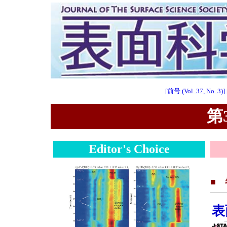
[前号 (Vol. 37, No. 3)]
第3
Editor's Choice
■
表