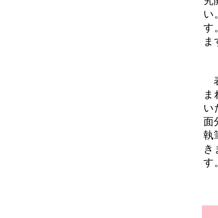
究
い
す
ま
表
ま
い
面
執
き