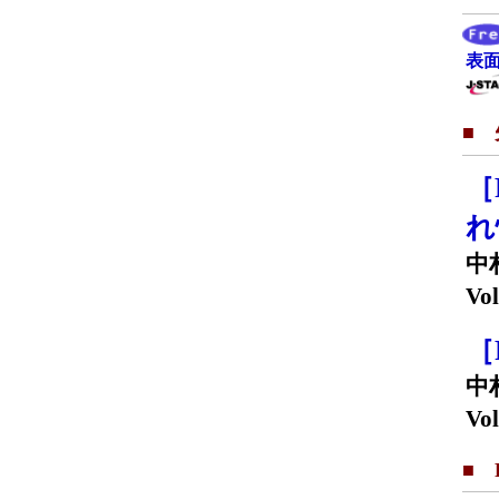
表面
■
［
れ
中
Vol
［
中
Vol
■ F