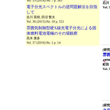
Vol. 35 (2014) No. 7 p. 383
石川
電子分光スペクトルの逆問題解法を目指
Vol. 
して
吉川 英樹, 田沼 繁夫
Vol. 36 (2015) No. 10 p. 521
雰囲気制御型硬X線光電子分光による固
体燃料電池電極のその場観察
高木 康多
Vol. 37 (2016) No. 1 p. 14
(研究
雰
町田
Vol. 
(研究