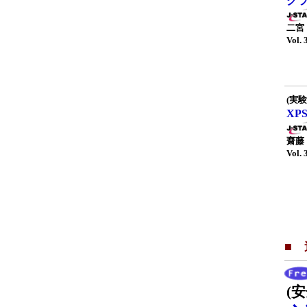
クラ
二宮
Vol. 
(実
XP
齋藤
Vol. 
■
(