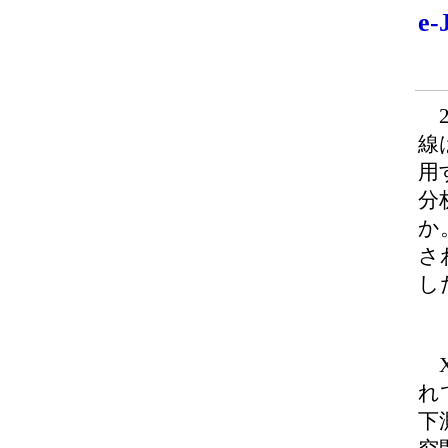
e
2
線
用
分
か
さ
し
X
れ
下