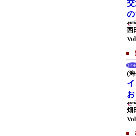
交
の
西
Vol
■
(
イ
お
畑
Vol
■