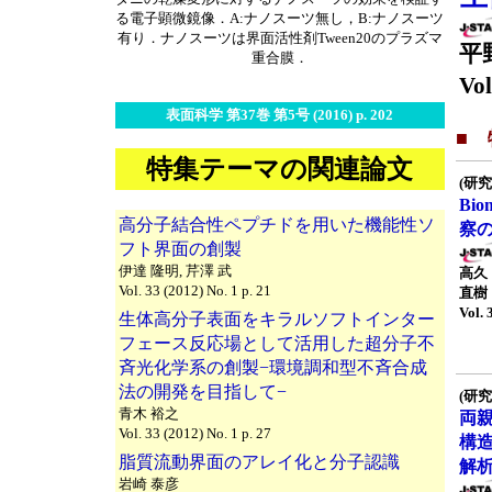
る電子顕微鏡像．A:ナノスーツ無し，B:ナノスーツ
有り．ナノスーツは界面活性剤Tween20のプラズマ
平
重合膜．
Vol
表面科学 第37巻 第5号 (2016) p. 202
■
特集テーマの関連論文
(研究
Bio
高分子結合性ペプチドを用いた機能性ソ
察
フト界面の創製
伊達 隆明, 芹澤 武
高久
Vol. 33 (2012) No. 1 p. 21
直樹
Vol. 
生体高分子表面をキラルソフトインター
フェース反応場として活用した超分子不
斉光化学系の創製−環境調和型不斉合成
法の開発を目指して−
(研究
青木 裕之
両
Vol. 33 (2012) No. 1 p. 27
構
脂質流動界面のアレイ化と分子認識
解
岩崎 泰彦