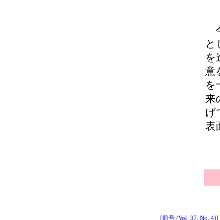
今
と
を
意
を
来
げ
表
[前号 (Vol. 37, No. 4)]