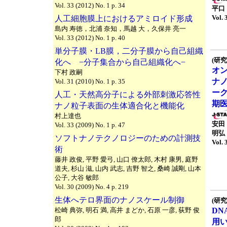
Vol. 33 (2012) No. 1 p. 34
平口
Vol. 
人工細胞膜上におけるアミロイド形成
島内 寿徳，北浦 奈知，馬越 大，久保井 亮一
Vol. 33 (2012) No. 1 p. 40
単分子膜・LB膜，二分子膜から自己組織
(研究
化へ −分子集合から自己組織化へ−
オ
下村 政嗣
ナ
Vol. 31 (2010) No. 1 p. 35
ー
人工・天然高分子による外部刺激応答性
期
ナノ粒子表面の生体適合化と機能化
村上達也
安田
Vol. 33 (2009) No. 1 p. 47
明弘
ソフトナノテクノロジーのための計測技
Vol. 
術
藤井 政俊, 平野 愛弓, 山口 僚太郎, 木村 康男, 庭野
道夫, 杉山 滋, 山内 武志, 吉野 智之, 桑崎 誠剛, 山本
公子, 大谷 敏郎
Vol. 30 (2009) No. 4 p. 219
生体へテロ界面のナノスケール制御
(研究
松崎 典弥, 明石 満, 高井 まどか, 石原 一彦, 荻野 俊
D
郎
用