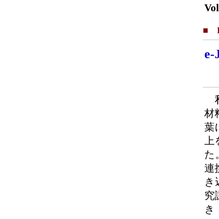
Vol
■ F
e
私
材
葉
上
た
連
き
究
き