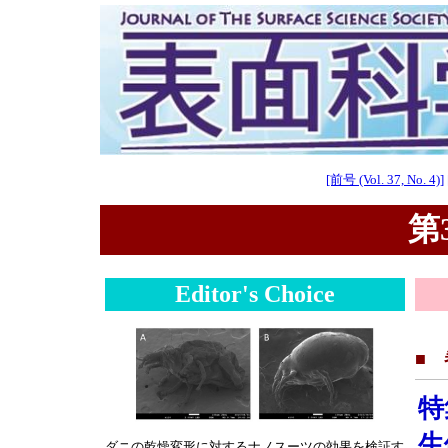
[前号 (Vol. 37, No. 4)]
第3
Editor's Choice
■
特
生
ダニの乾燥変形に対するナノスーツの効果を検証す