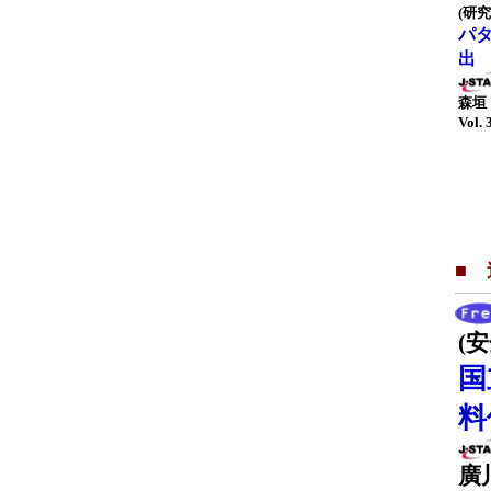
(研究
パ
出
森垣
Vol. 
■
(
国
料
廣