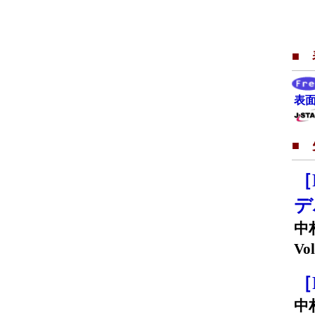
■
表面
■
［
デ
中
Vol
［
中