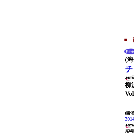
■
(
チ
柳
Vol
(開催
20
尾嶋