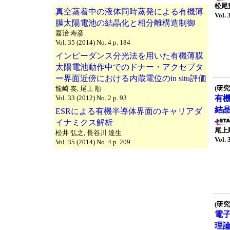
松尾
真空蒸着中の液体同時蒸発による有機薄
Vol. 
膜太陽電池の結晶化と相分離構造制御
嘉治 寿彦
Vol. 35 (2014) No. 4 p. 184
インピーダンス分光法を用いた有機薄膜
太陽電池動作中でのドナー・アクセプタ
ー界面近傍における内蔵電位のin situ評価
(研究
龍崎 奏, 尾上 順
Vol. 33 (2012) No. 2 p. 93
有
結
ESRによる有機半導体界面のキャリアダ
イナミクス解析
尾上
松井 弘之, 長谷川 達生
Vol. 
Vol. 35 (2014) No. 4 p. 209
(研究
電
理