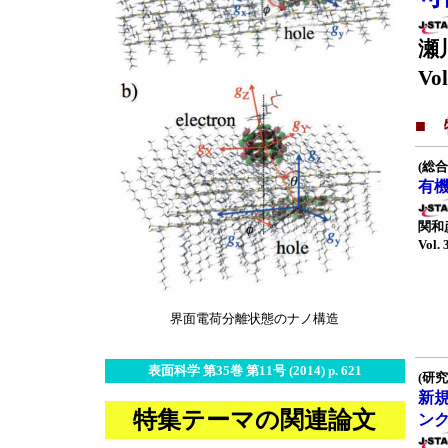
瀬
Vol
■
(総合
有
関和
Vol. 
界面電荷分離状態のナノ構造
表面科学 第35巻 第11号 (2014) p. 621
(研究
新
特集テーマの関連論文
ン