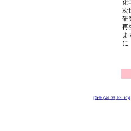
化
次
研
再
ま
に
[前号 (Vol. 35, No. 10)]