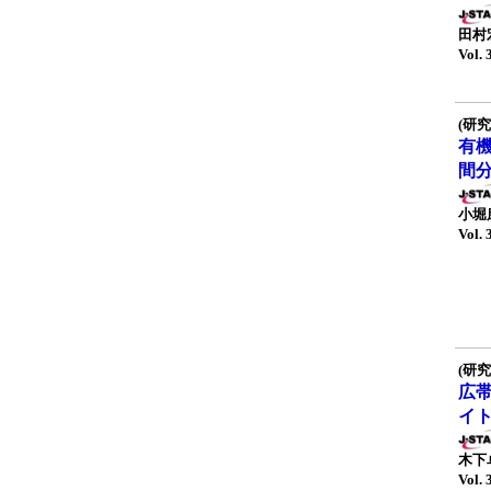
田村
Vol. 
(研究
有
間
小堀
Vol. 
(研究
広
イ
木下
Vol. 