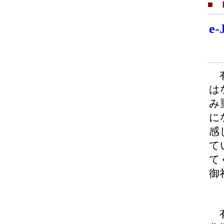
■ F
e
有
は
み
に
感
て
て
御
有