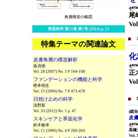
尾
角層構造の略図
Vol
表面科学 第35巻 第1号 (2014) p. 23
■
特集テーマの関連論文
化
皮膚角層の構造解析
坂貞徳
Vol. 28 (2007) No. 3 P 164-168
正
ファンデーションの機能と科学
Vol
樫本明生
Vol. 15 (1994) No. 7 P 473-478
■
日焼け止めの科学
浅野新
Vol. 33 (2012) No. 1 p. 47
(総合
皮
スキンケアと界面化学
鈴木敏幸
高橋
Vol. 11 (1990) No. 4 P 260-264
Vol. 