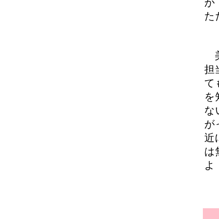
が
た
美
担
て
を
な
が
近
は
よ