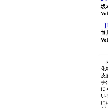
坂
Vol
［
笹
Vol
今
化
皮
手
に
い
に