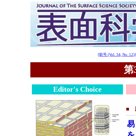
[前号 (Vol. 34, No. 12)]
第3
Editor's Choice
■
易
を