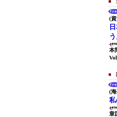
■
(
日
う
本
Vol
■
(
私
章