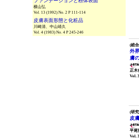
ファンデーションと粉体表面
横山弘
Vol. 13 (1992) No. 2 P 111-114
皮膚表面形態と化粧品
川崎清、中山靖久
Vol. 4 (1983) No. 4 P 245-246
(総合
外
膚
正木
Vol. 
(研究
皮
平尾
Vol. 