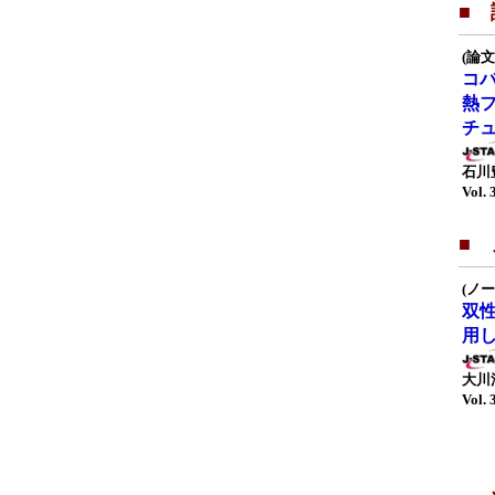
■ 
(論文
コ
熱
チ
石川
Vol. 
■
(ノー
双
用
大川
Vol. 