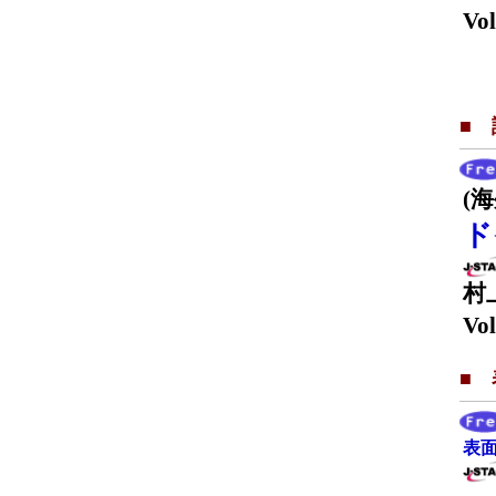
Vol
■
(
ド
村
Vol
■
表面