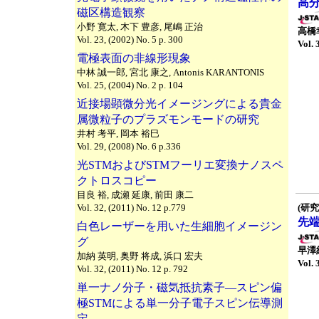
高
磁区構造観察
小野 寛太, 木下 豊彦, 尾嶋 正治
高橋
Vol. 23, (2002) No. 5 p. 300
Vol. 
電極表面の非線形現象
中林 誠一郎, 宮北 康之, Antonis KARANTONIS
Vol. 25, (2004) No. 2 p. 104
近接場顕微分光イメージングによる貴金
属微粒子のプラズモンモードの研究
井村 考平, 岡本 裕巳
Vol. 29, (2008) No. 6 p.336
光STMおよびSTMフーリエ変換ナノスペ
クトロスコピー
目良 裕, 成瀬 延康, 前田 康二
Vol. 32, (2011) No. 12 p.779
(研究
先
白色レーザーを用いた生細胞イメージン
グ
早澤
加納 英明, 奥野 将成, 浜口 宏夫
Vol. 
Vol. 32, (2011) No. 12 p. 792
単一ナノ分子・磁気抵抗素子―スピン偏
極STMによる単一分子電子スピン伝導測
定―