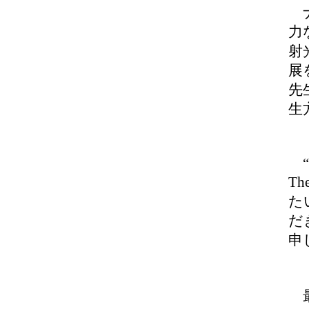
ナ
力
射
展
先
生
“Th
Th
た
だ
申
最