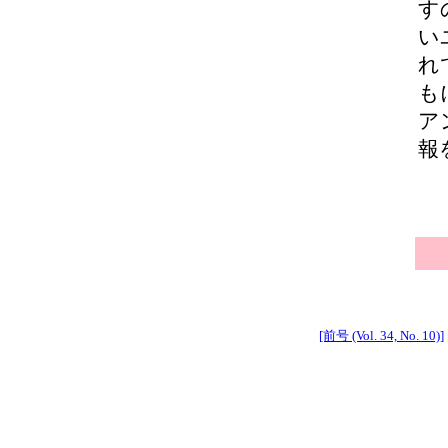
す
い
れ
も
ア
報
[前号 (Vol. 34, No. 10)]