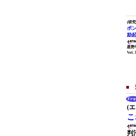
(研究
ポ
励
星野
Vol. 
■
(
こ
判