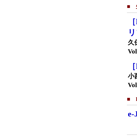
■
［
リ
久
Vol
［
小
Vol
■ F
e