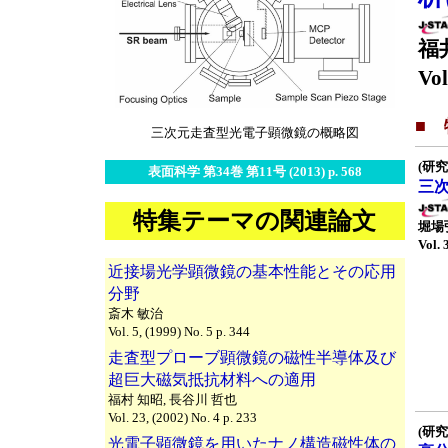
福
Vol
■
三次元走査型光電子顕微鏡の概略図
(研究
表面科学 第34巻 第11号 (2013) p. 568
三次
特集テーマの関連論文
堀場
Vol. 
近接場光学顕微鏡の基本性能とその応用
分野
斎木 敏治
Vol. 5, (1999) No. 5 p. 344
走査型プローブ顕微鏡の磁性半導体及び
超巨大磁気抵抗材料への適用
福村 知昭, 長谷川 哲也
Vol. 23, (2002) No. 4 p. 233
(研究
光電子顕微鏡を用いたナノ構造磁性体の