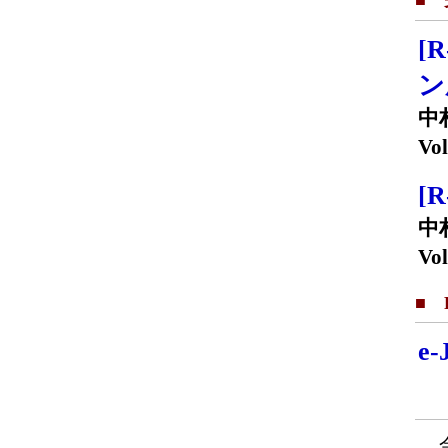
■
[
ン
中
Vol
[
中
Vol
■ F
e
金