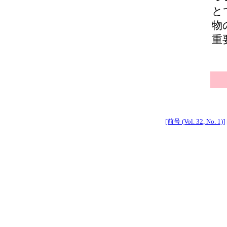
と
物
重
[前号 (Vol. 32, No. 1)]