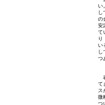
い
し
の
安
て
り
い
し
つ
表
て
ス
微
つ