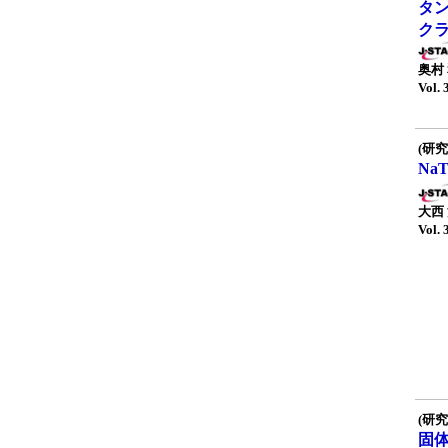
タ
ク
奥村
Vol. 
(研究
NaT
大西
Vol. 
(研究
固