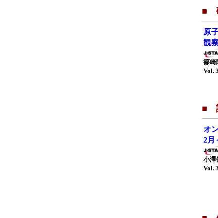
■
原
観
篠崎
Vol. 
■
オン
2月
小澤
Vol. 