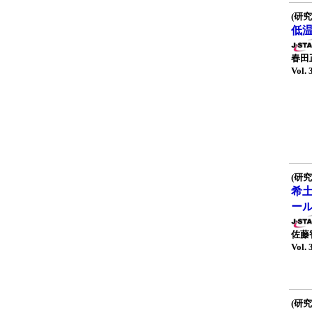
(研究
低
春田
Vol. 
(研究
希
ー
佐藤
Vol. 
(研究