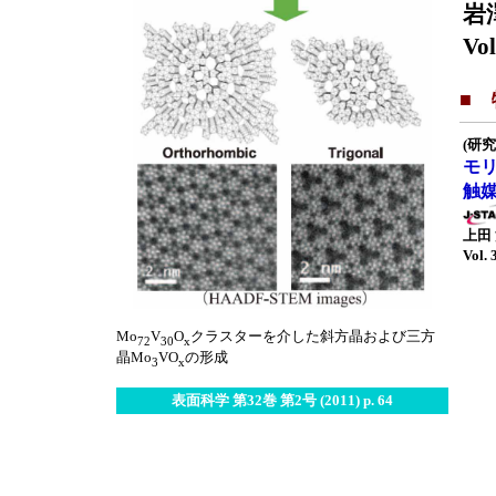
岩
Vol
■
(研究
モ
触
上田
Vol. 
Mo
V
O
クラスターを介した斜方晶および三方
72
30
x
晶Mo
VO
の形成
3
x
表面科学 第32巻 第2号 (2011) p. 64