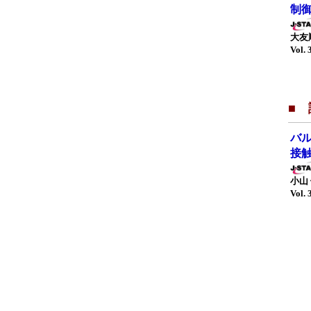
制
大友
Vol. 
■ 
バ
接
小山
Vol. 