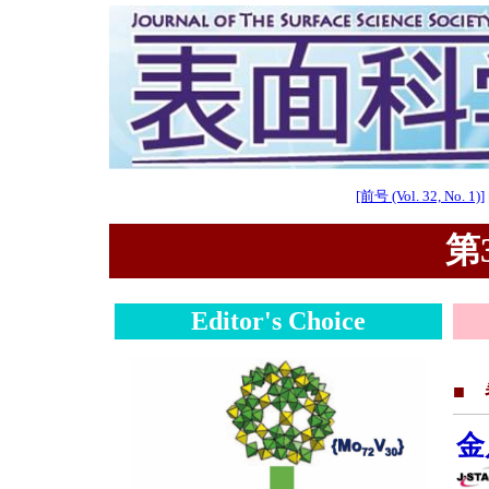
[前号 (Vol. 32, No. 1)]
第3
Editor's Choice
■
金