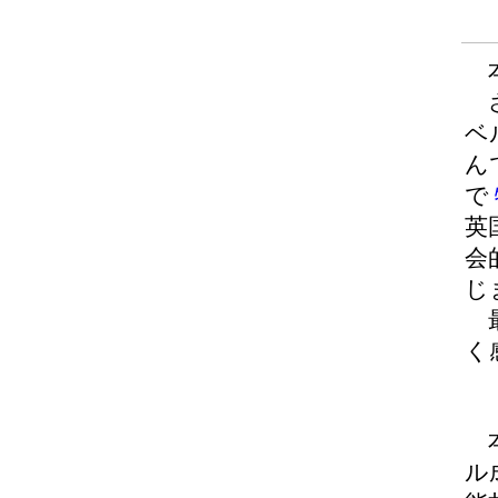
本
さ
ベ
ん
で
英
会
じ
最
く
本
ル