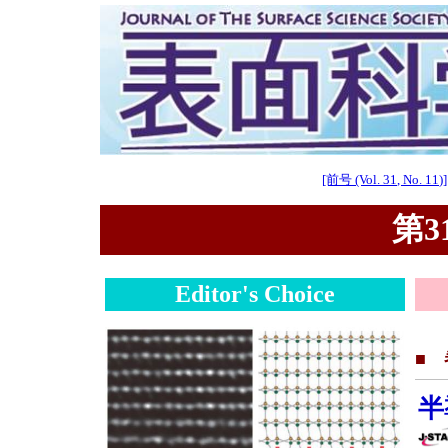
[前号 (Vol. 31, No. 11)]
第31
Editor's Choice
■
半