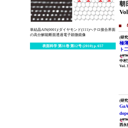
朝
Vol
■
単結晶AlN(0001)/ダイヤモンド(111)ヘテロ接合界面
の高分解能断面透過電子顕微鏡像
(研究
極
表面科学 第31巻 第12号 (2010) p. 657
ト
中村
Vol. 
(研究
Ga
do
西永