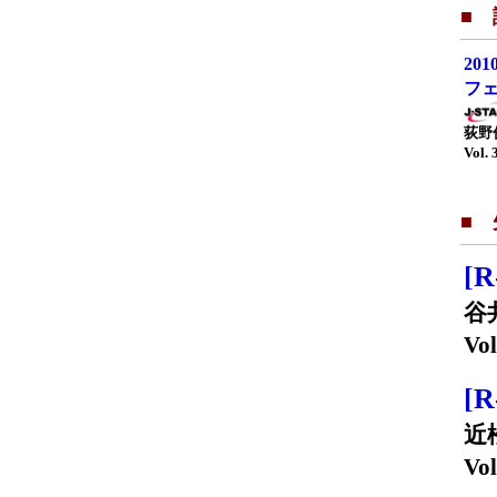
■
20
フ
荻野
Vol. 
■
[
谷
Vol
[
近
Vol