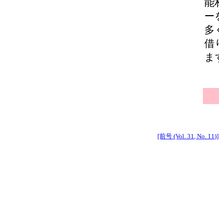
能
ー
多
借
ま
[前号 (Vol. 31, No. 11)]