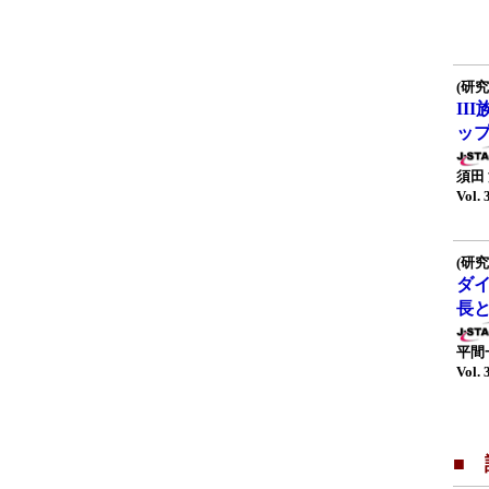
(研究
II
ッ
須田
Vol. 
(研究
ダ
長
平間
Vol. 
■ 