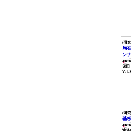
(研究
局
ン
保田
Vol. 
(研究
基
渡邊