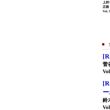
上村
正路
Vol. 
■
[
菅
Vol
[
ー
鈴
Vol