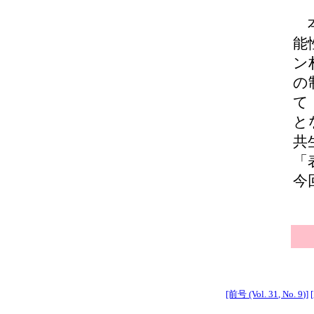
本
能
ン
の
て
と
共
「
今
[前号 (Vol. 31, No. 9)]