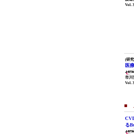
Vol. 
(研究
医
市川
Vol. 
■
C
るB