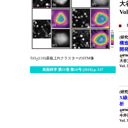
大
Vol
■
(研究
構
開
TiO
(110)基板上PtクラスターのSTM像
2
大谷
Vol. 
表面科学 第31巻 第10号 (2010) p. 537
(研究
X
析
今井
Vol. 