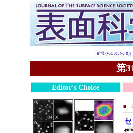
[前号 (Vol. 31, No. 9)]
第31
Editor's Choice
■
セ