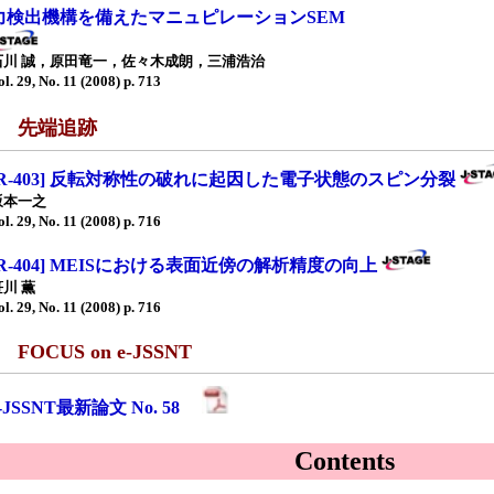
力検出機構を備えたマニュピレーションSEM
石川 誠，原田竜一，佐々木成朗，三浦浩治
ol. 29, No. 11 (2008) p. 713
■ 先端追跡
[R-403] 反転対称性の破れに起因した電子状態のスピン分裂
坂本一之
ol. 29, No. 11 (2008) p. 716
[R-404] MEISにおける表面近傍の解析精度の向上
笹川 薫
ol. 29, No. 11 (2008) p. 716
 FOCUS on e-JSSNT
e-JSSNT最新論文 No. 58
Contents