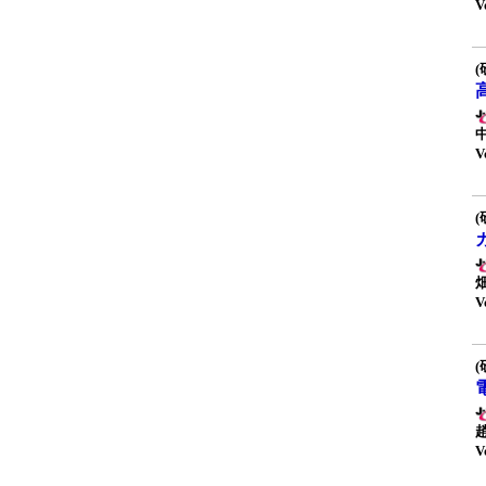
V
(
V
(
V
(
V