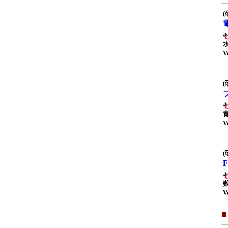
(
V
(
V
(
V