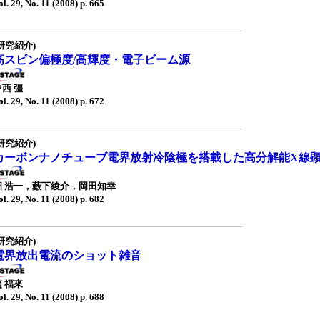
ol. 29, No. 11 (2008) p. 665
研究紹介)
高スピン偏極度/高輝度・電子ビーム源
中西 彊
ol. 29, No. 11 (2008) p. 672
研究紹介)
カーボンナノチューブ電界放射冷陰極を搭載した高分解能X線
畑 浩一，藪下綾介，岡田知幸
ol. 29, No. 11 (2008) p. 682
研究紹介)
電界放出電流のショット雑音
趙 福來
ol. 29, No. 11 (2008) p. 688