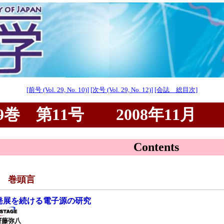
[前号 (Vol. 29, No. 10)]
[次号 (Vol. 29, No. 12)]
[会誌 総目次]
巻 第11号 2008年11月
Contents
■ 巻頭言
発展を続ける電子源の研究
齋藤弥八