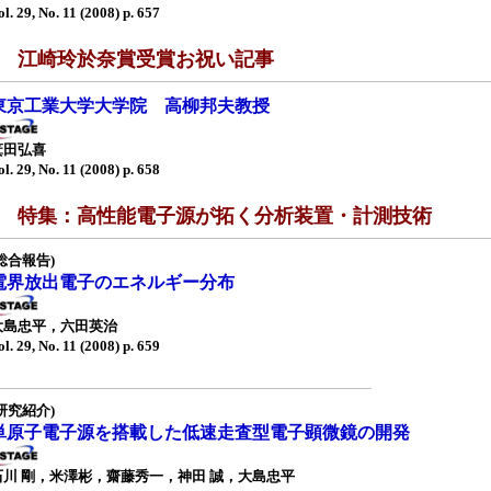
ol. 29, No. 11 (2008) p. 657
■ 江崎玲於奈賞受賞お祝い記事
東京工業大学大学院 高柳邦夫教授
箕田弘喜
ol. 29, No. 11 (2008) p. 658
■ 特集：高性能電子源が拓く分析装置・計測技術
総合報告)
電界放出電子のエネルギー分布
大島忠平，六田英治
ol. 29, No. 11 (2008) p. 659
研究紹介)
単原子電子源を搭載した低速走査型電子顕微鏡の開発
石川 剛，米澤彬，齋藤秀一，神田 誠，大島忠平