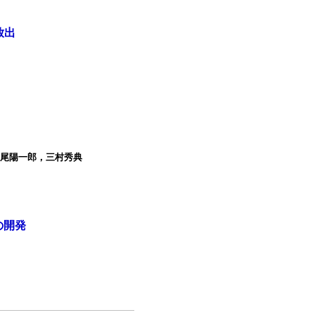
放出
根尾陽一郎，三村秀典
の開発