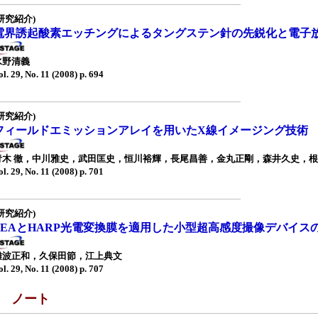
研究紹介)
電界誘起酸素エッチングによるタングステン針の先鋭化と電子
水野清義
ol. 29, No. 11 (2008) p. 694
研究紹介)
フィールドエミッションアレイを用いたX線イメージング技術
青木 徹，中川雅史，武田匡史，恒川裕輝，長尾昌善，金丸正剛，森井久史，
ol. 29, No. 11 (2008) p. 701
研究紹介)
FEAとHARP光電変換膜を適用した小型超高感度撮像デバイス
難波正和，久保田節，江上典文
ol. 29, No. 11 (2008) p. 707
■ ノート