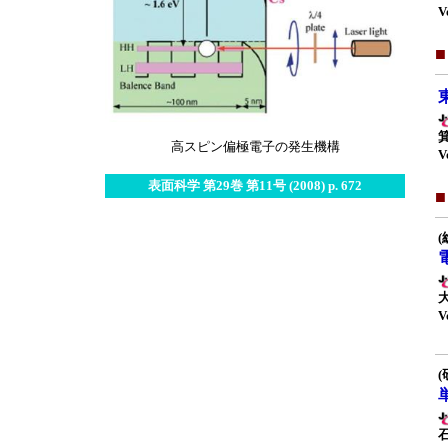
V
高スピン偏極電子の発生機構
V
表面科学 第29巻 第11号 (2008) p. 672
(
V
(