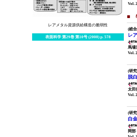
Vol. 
■
レアメタル資源供給構造の脆弱性
(総合
レ
表面科学 第29巻 第10号 (2008) p. 578
馬場
Vol. 
(研究
脱
太田
Vol. 
(研究
白
岡部
Vol. 