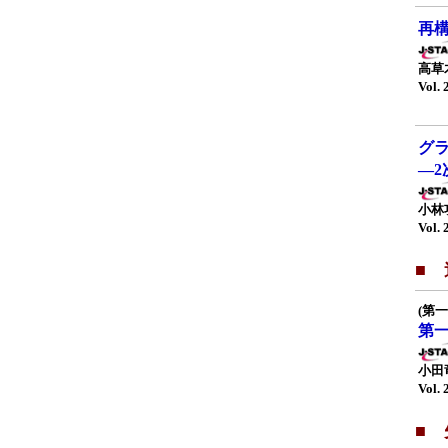
再構
高草
Vol. 
グ
—
小林
Vol. 
■
(第
第
小田
Vol. 
■