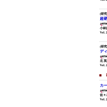
(研究
超
小林
Vol. 
(研究
デ
北 
Vol. 
■
カ
佐々
Vol. 