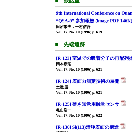
■ 談話室
9th International Conference on Quant
“QSA-9” 参加報告 (image PDF 146K
田沼繁夫，一村信吾
Vol. 17, No. 10 (1996) p. 619
■ 先端追跡
[R-123] 室温での吸着分子の再配列
岡本康昭
Vol. 17, No. 10 (1996) p. 621
[R-124] 表面力測定技術の展開
土屋 勝
Vol. 17, No. 10 (1996) p. 621
[R-125] 硬さ知覚用触覚センサ
亀山浩一
Vol. 17, No. 10 (1996) p. 622
[R-130] Si(113)清浄表面の構造