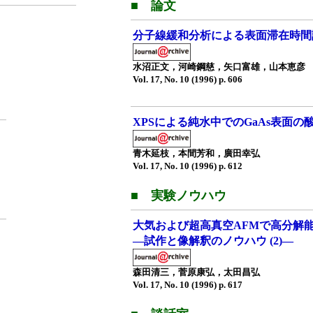
■ 論文
分子線緩和分析による表面滞在時間
水沼正文，河崎鋼慈，矢口富雄，山本恵彦
Vol. 17, No. 10 (1996) p. 606
XPSによる純水中でのGaAs表面の
青木延枝，本間芳和，廣田幸弘
Vol. 17, No. 10 (1996) p. 612
■ 実験ノウハウ
大気および超高真空AFMで高分解
—試作と像解釈のノウハウ (2)—
森田清三，菅原康弘，太田昌弘
Vol. 17, No. 10 (1996) p. 617