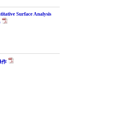
itative Surface Analysis
)
操作