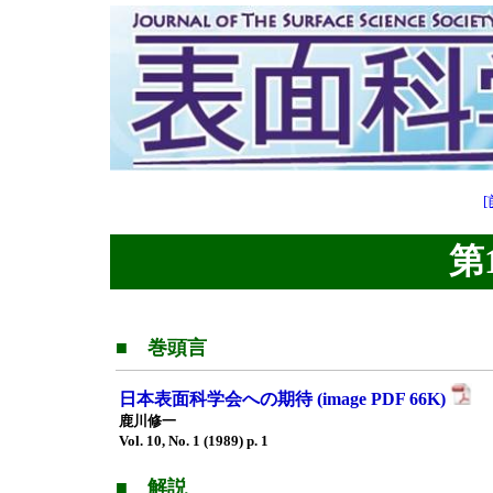
[
第1
■ 巻頭言
日本表面科学会への期待 (image PDF 66K)
鹿川修一
Vol. 10, No. 1 (1989) p. 1
■ 解説