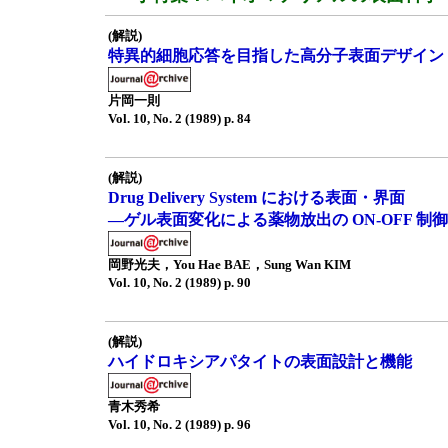
(解説)
特異的細胞応答を目指した高分子表面デザイン
片岡一則
Vol. 10, No. 2 (1989) p. 84
(解説)
Drug Delivery System における表面・界面
—ゲル表面変化による薬物放出の ON-OFF 制
岡野光夫，You Hae BAE，Sung Wan KIM
Vol. 10, No. 2 (1989) p. 90
(解説)
ハイドロキシアパタイトの表面設計と機能
青木秀希
Vol. 10, No. 2 (1989) p. 96