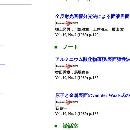
全反射光音響分光法による固液界面
樋上照男，川部雅章，土井清三，横山 友
Vol. 10, No. 2 (1989) p. 129
■ ノート
アルミニウム酸化物薄膜/表面弾性
御—
益田秀樹，馬場宣良
Vol. 10, No. 2 (1989) p. 135
原子と金属表面のvan der Waals
石 信一
Vol. 10, No. 2 (1989) p. 138
■ 談話室