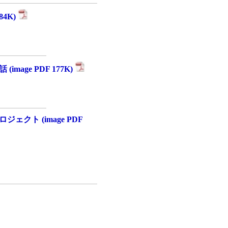
84K)
age PDF 177K)
クト (image PDF