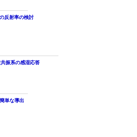
の反射率の検討
波共振系の感湿応答
式の簡単な導出