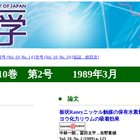
号 (Vol. 10, No. 1)]
[次号 (Vol. 10, No. 3)]
[会誌 総目次]
0巻 第2号 1989年3月
■ 論文
板状Raneyニッケル触媒の保有水
ヨウ化力リウムの吸着効果
中林一朗，冨田太平，吉野富雄
Vol. 10, No. 2 (1989) p. 125