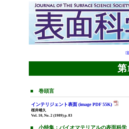
[前
第1
■ 巻頭言
インテリジェント表面 (image PDF 55K)
桜井靖久
Vol. 10, No. 2 (1989) p. 83
■ 小特集：バイオマテリアルの表面科学