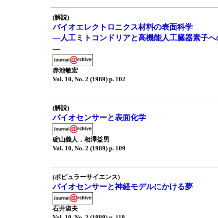
(解説)
バイオエレクトロニクス材料の表面科学
—人工ミトコンドリアと高機能人工臓器素子へ
—
赤池敏宏
Vol. 10, No. 2 (1989) p. 102
(解説)
バイオセンサーと表面化学
碇山義人，相澤益男
Vol. 10, No. 2 (1989) p. 109
(ポピュラーサイエンス)
バイオセンサーと神経モデルにかける夢
石井淑夫
Vol. 10, No. 2 (1989) p. 118