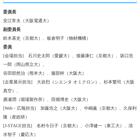
委員長
安江常夫（大阪電通大）
副委員長
鈴木基史（京都大）、板倉明子（物材機構）
委員
[会場担当] 石川史太郎（愛媛大）、後藤康仁（京都大）、坂口浩
一郎（岡山県立大）、
谷田部然治（熊本大）、服部梓（大阪大）
[企業展示担当] 大岩烈（シエンタ オミクロン）、杉本繁司（大阪
真空）、
廣瀬潤（堀場製作所）、田畑博史（大阪大）
[Web・広報担当] 加藤浩之（大阪大）、中嶋薫（京都大）、久保利
隆（産総研）
[J-STAGE担当] 名村今日子（京都大）、小澤健一（東工大）、清
水智子（慶応大）