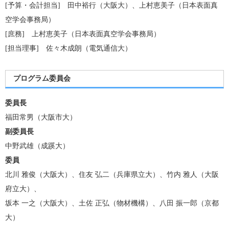
[予算・会計担当] 田中裕行（大阪大）、上村恵美子（日本表面真
空学会事務局）
[庶務] 上村恵美子（日本表面真空学会事務局）
[担当理事] 佐々木成朗（電気通信大）
プログラム委員会
委員長
福田常男（大阪市大）
副委員長
中野武雄（成蹊大）
委員
北川 雅俊（大阪大）、住友 弘二（兵庫県立大）、竹内 雅人（大阪
府立大）、
坂本 一之（大阪大）、土佐 正弘（物材機構）、八田 振一郎（京都
大）