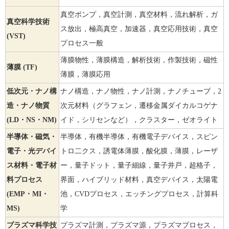
真空ポンプ，真空計測，真空材料，流れ解析，ガ
真空科学技術
ス放出，極高真空，加速器，真空応用技術，真空
(VST)
プロセス一般
薄膜物性，薄膜構造，解析技術，作製技術，磁性
薄膜 (TF)
薄膜，薄膜応用
低次元・ナノ構
ナノ構造，ナノ物性，ナノ計測，ナノチューブ，2
造・ナノ物質
次元材料（グラフェン，遷移金属ダイカルコゲナ
(LD・NS・NM)
イド，シリセンなど），クラスター，ゼオライト
半導体・磁気・
半導体，有機半導体，有機電子デバイス，スピン
電子・光デバイ
トロ二クス，誘電体薄膜，酸化膜，薄膜，レーザ
ス材料・電子材
ー，量子ドット，量子細線，量子井戸，超格子，
料プロセス
界面，ハイブリッド材料，真空デバイス，太陽電
(EMP・MI・
池，CVDプロセス，エッチングプロセス，計算科
MS)
学
プラズマ科学技
プラズマ計測，プラズマ源，プラズマプロセス，