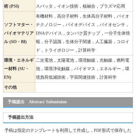
術 (PSI)
スパッタ，イオン技術，核融合，プラズマ応用
有機材料，高分子材料，生体高分子材料，バイオ
ソフトマター・
テクノロジー，バイオデバイス，バイオセンサ，
バイオマテリア
DNAデバイス，タンパク質チップ，一分子生体情
ル (SO・BI)
報，分子認識，生体分子関連，人工臓器，コロイ
ド，トライボロジー，計算科学
環境・エネルギ
二次電池，太陽電池，環境触媒，光触媒，燃料電
ー材料 (SU・
池，環境浄化触媒，バイオマス，エネルギー，環
EN)
境負荷低減技術，宇宙関連技術，計算科学
その他
予稿提出 Abstract Submission
予稿提出方法
予稿は指定のテンプレートを利用して作成し，PDF形式で保存した