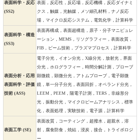
表面科学・反応
表面，反応性，反応場，反応機構，反応ダイナミ
(SS2)
クス，触媒，光触媒，メソ細孔材料，ナノ反応
場，マイクロ反応システム，電気化学，計算科学
表面再構成，表面超構造，原子・分子マニピュレ
表面科学・構造
ーション，MEMS，リソグラフィー，表面改質，
(SS3)
FIB，ビーム技術，プラズマプロセス，計算科学
電子分光，イオン分光，X線分光，放射光，界面
分光，ホログラフィー，時間分解計測，プローブ
表面分析・応用
顕微鏡，顕微分光，アトムプローブ，電子顕微
表面科学・評価
鏡，単一分子分光，表面回折，オペランド分光，
技術 (ASS)
LEEM，PEEM，陽電子計測，TERS，非線形分
光，振動分光，マイクロビームアナリシス，標準
化，表面処理，実験技術，電子源，計算科学
表面改質，コーティング，超撥水，超親水，溶
表面工学 (SE)
射，腐食防食，焼結，浸炭，接合，トライボロジ
ー