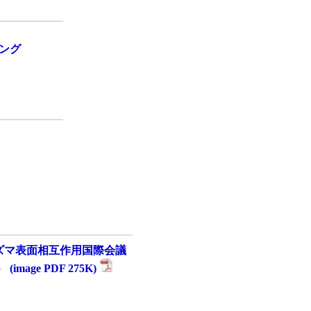
ング
ズマ表面相互作用国際会議
mage PDF 275K)