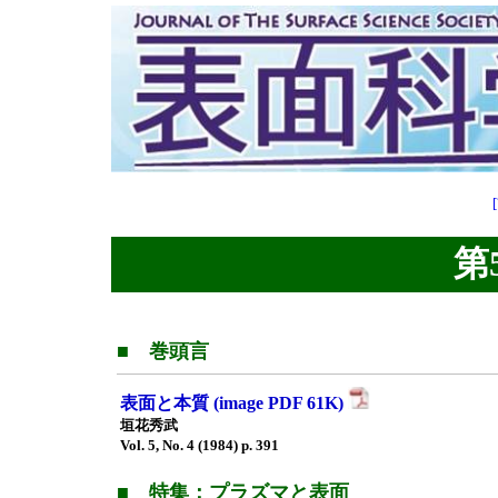
第5
■ 巻頭言
表面と本質 (image PDF 61K)
垣花秀武
Vol. 5, No. 4 (1984) p. 391
■ 特集：プラズマと表面