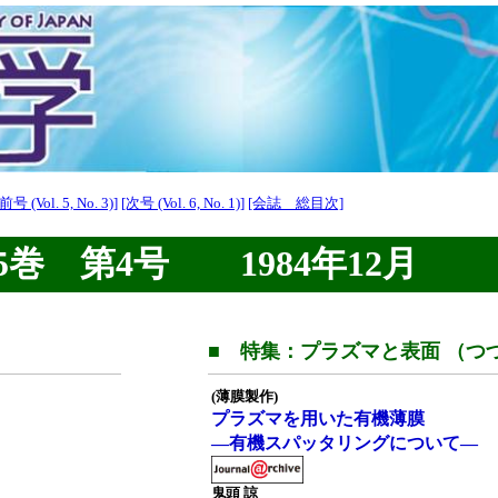
[前号 (Vol. 5, No. 3)]
[次号 (Vol. 6, No. 1)]
[会誌 総目次]
巻 第4号 1984年12月
■ 特集：プラズマと表面 （つ
(薄膜製作)
プラズマを用いた有機薄膜
—有機スパッタリングについて—
鬼頭 諒