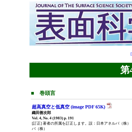
第4
■ 巻頭言
超高真空と低真空 (image PDF 65K)
織田善次郎
Vol. 4, No. 4 (1983) p. 191
[訂正] 著者の所属を訂正します。誤：日本アネルバ（株
バ（株）